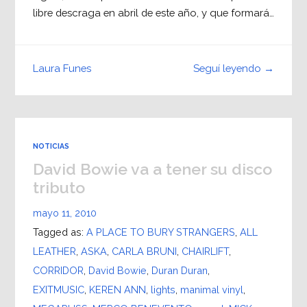
libre descraga en abril de este año, y que formará…
Seguí leyendo →
Laura Funes
NOTICIAS
David Bowie va a tener su disco
tributo
mayo 11, 2010
Tagged as:
A PLACE TO BURY STRANGERS
,
ALL
LEATHER
,
ASKA
,
CARLA BRUNI
,
CHAIRLIFT
,
CORRIDOR
,
David Bowie
,
Duran Duran
,
EXITMUSIC
,
KEREN ANN
,
lights
,
manimal vinyl
,