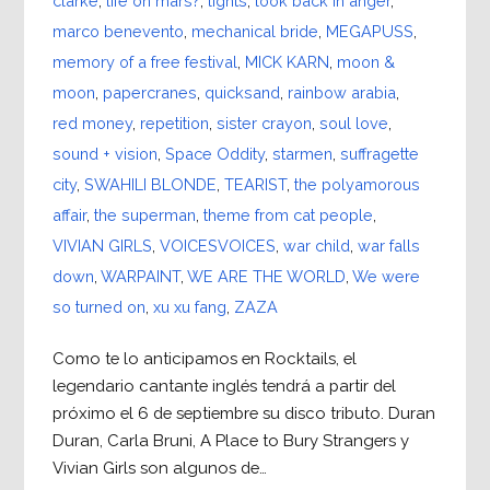
clarke
,
life on mars?
,
lights
,
look back in anger
,
marco benevento
,
mechanical bride
,
MEGAPUSS
,
memory of a free festival
,
MICK KARN
,
moon &
moon
,
papercranes
,
quicksand
,
rainbow arabia
,
red money
,
repetition
,
sister crayon
,
soul love
,
sound + vision
,
Space Oddity
,
starmen
,
suffragette
city
,
SWAHILI BLONDE
,
TEARIST
,
the polyamorous
affair
,
the superman
,
theme from cat people
,
VIVIAN GIRLS
,
VOICESVOICES
,
war child
,
war falls
down
,
WARPAINT
,
WE ARE THE WORLD
,
We were
so turned on
,
xu xu fang
,
ZAZA
Como te lo anticipamos en Rocktails, el
legendario cantante inglés tendrá a partir del
próximo el 6 de septiembre su disco tributo. Duran
Duran, Carla Bruni, A Place to Bury Strangers y
Vivian Girls son algunos de…