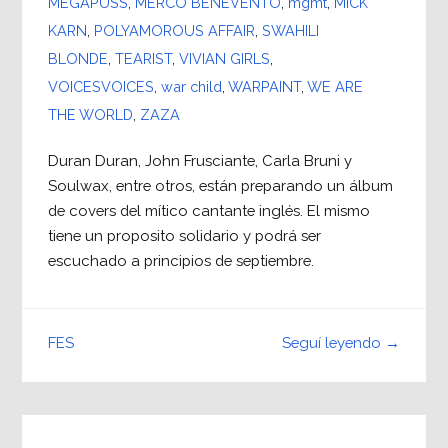
MEGAPUSS
,
MERCO BENEVENTO
,
mgmt
,
MICK
KARN
,
POLYAMOROUS AFFAIR
,
SWAHILI
BLONDE
,
TEARIST
,
VIVIAN GIRLS
,
VOICESVOICES
,
war child
,
WARPAINT
,
WE ARE
THE WORLD
,
ZAZA
Duran Duran, John Frusciante, Carla Bruni y
Soulwax, entre otros, están preparando un álbum
de covers del mítico cantante inglés. El mismo
tiene un proposito solidario y podrá ser
escuchado a principios de septiembre.
Seguí leyendo →
FES