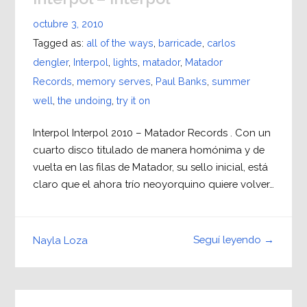
octubre 3, 2010
Tagged as:
all of the ways
,
barricade
,
carlos
dengler
,
Interpol
,
lights
,
matador
,
Matador
Records
,
memory serves
,
Paul Banks
,
summer
well
,
the undoing
,
try it on
Interpol Interpol 2010 – Matador Records . Con un
cuarto disco titulado de manera homónima y de
vuelta en las filas de Matador, su sello inicial, está
claro que el ahora trío neoyorquino quiere volver…
Seguí leyendo →
Nayla Loza