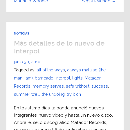
Seguí leyendo →
Mauricio Waddle
NOTICIAS
Más detalles de lo nuevo de
Interpol
junio 30, 2010
Tagged as:
all of the ways
,
always malaise (the
man i am)
,
barricade
,
Interpol
,
lights
,
Matador
Records
,
memory serves
,
safe without
,
success
,
summer well
,
the undoing
,
try it on
En los último días, la banda anunció nuevos
integrantes, nuevo video y hasta un nuevo disco.
Ahora, el sello discográfico Matador Records,
quienes lanzarán el 6 de septiembre su nuevo