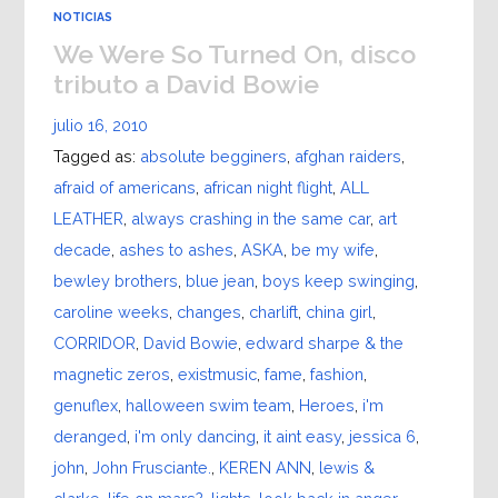
NOTICIAS
We Were So Turned On, disco
tributo a David Bowie
julio 16, 2010
Tagged as:
absolute begginers
,
afghan raiders
,
afraid of americans
,
african night flight
,
ALL
LEATHER
,
always crashing in the same car
,
art
decade
,
ashes to ashes
,
ASKA
,
be my wife
,
bewley brothers
,
blue jean
,
boys keep swinging
,
caroline weeks
,
changes
,
charlift
,
china girl
,
CORRIDOR
,
David Bowie
,
edward sharpe & the
magnetic zeros
,
existmusic
,
fame
,
fashion
,
genuflex
,
halloween swim team
,
Heroes
,
i'm
deranged
,
i'm only dancing
,
it aint easy
,
jessica 6
,
john
,
John Frusciante.
,
KEREN ANN
,
lewis &