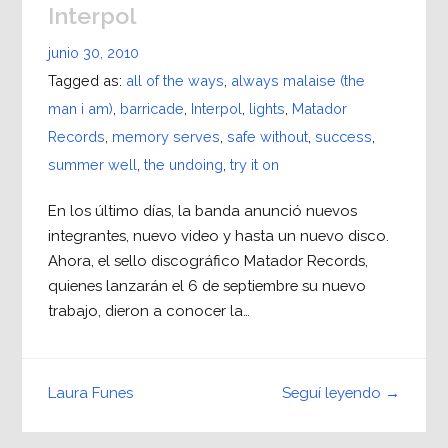
Interpol
junio 30, 2010
Tagged as:
all of the ways
,
always malaise (the
man i am)
,
barricade
,
Interpol
,
lights
,
Matador
Records
,
memory serves
,
safe without
,
success
,
summer well
,
the undoing
,
try it on
En los último días, la banda anunció nuevos
integrantes, nuevo video y hasta un nuevo disco.
Ahora, el sello discográfico Matador Records,
quienes lanzarán el 6 de septiembre su nuevo
trabajo, dieron a conocer la…
Seguí leyendo →
Laura Funes