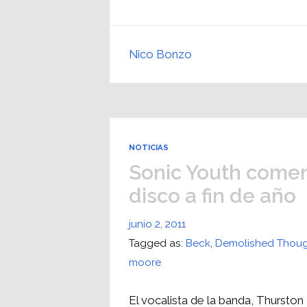
Nico Bonzo
NOTICIAS
Sonic Youth comen
disco a fin de año
junio 2, 2011
Tagged as:
Beck
,
Demolished Thou
moore
El vocalista de la banda, Thurston