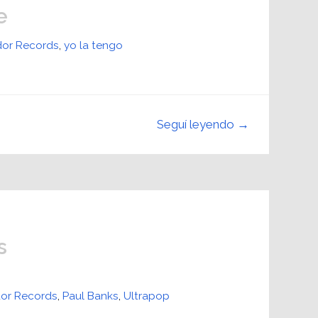
e
or Records
,
yo la tengo
Seguí leyendo →
s
or Records
,
Paul Banks
,
Ultrapop