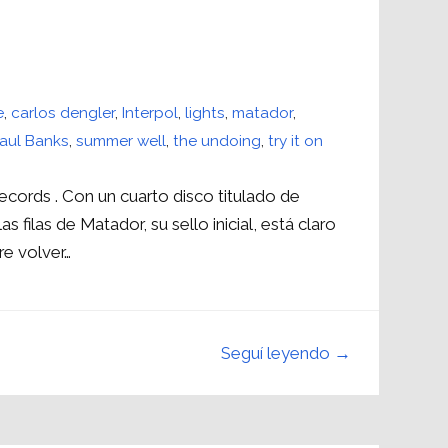
e
,
carlos dengler
,
Interpol
,
lights
,
matador
,
aul Banks
,
summer well
,
the undoing
,
try it on
ecords . Con un cuarto disco titulado de
filas de Matador, su sello inicial, está claro
re volver…
Seguí leyendo →