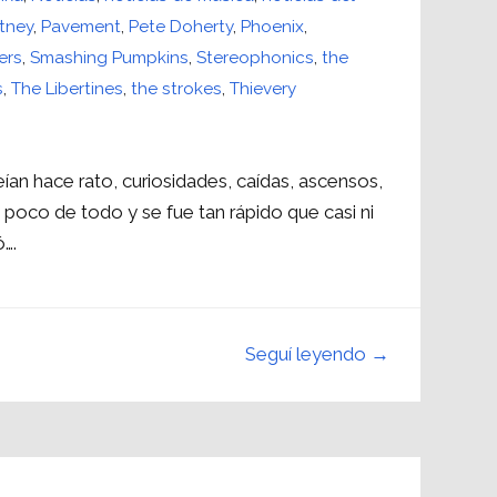
tney
,
Pavement
,
Pete Doherty
,
Phoenix
,
ers
,
Smashing Pumpkins
,
Stereophonics
,
the
s
,
The Libertines
,
the strokes
,
Thievery
ían hace rato, curiosidades, caídas, ascensos,
n poco de todo y se fue tan rápido que casi ni
….
Seguí leyendo →