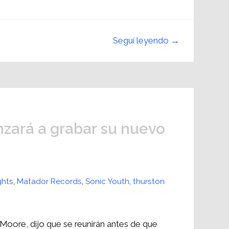
Seguí leyendo →
zará a grabar su nuevo
ghts
,
Matador Records
,
Sonic Youth
,
thurston
 Moore, dijo que se reunirán antes de que