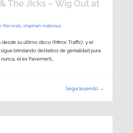
 The Jicks – Wig Out at
r Records
,
stephen malkmus
sde su último disco (Mirror Traffic), y el
igue brindando destellos de genialidad pura.
 nunca, el ex Pavement…
Seguí leyendo →