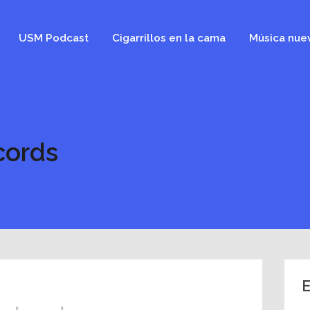
USM Podcast
Cigarrillos en la cama
Música nue
cords
E