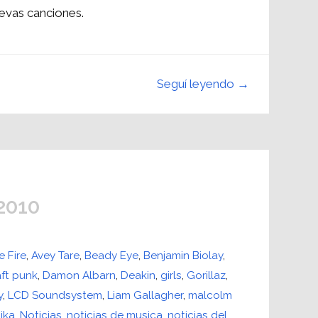
evas canciones.
Seguí leyendo →
 2010
 Fire
,
Avey Tare
,
Beady Eye
,
Benjamin Biolay
,
ft punk
,
Damon Albarn
,
Deakin
,
girls
,
Gorillaz
,
y
,
LCD Soundsystem
,
Liam Gallagher
,
malcolm
ika
,
Noticias
,
noticias de musica
,
noticias del