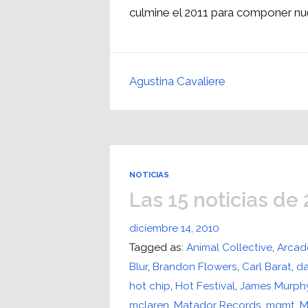
culmine el 2011 para componer nu
Agustina Cavaliere
NOTICIAS
Las 15 noticias de
diciembre 14, 2010
Tagged as:
Animal Collective
,
Arcade
Blur
,
Brandon Flowers
,
Carl Barat
,
da
hot chip
,
Hot Festival
,
James Murph
mclaren
,
Matador Records
,
mgmt
,
M