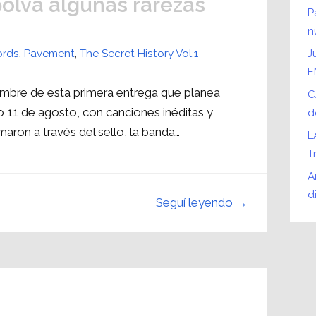
lva algunas rarezas
P
n
ords
,
Pavement
,
The Secret History Vol.1
J
E
nombre de esta primera entrega que planea
C
 11 de agosto, con canciones inéditas y
d
aron a través del sello, la banda…
L
T
A
d
Seguí leyendo →