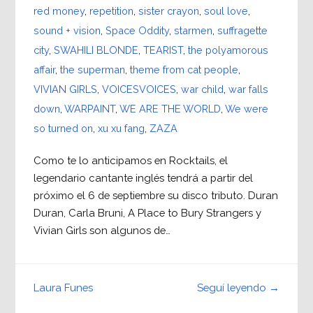
red money
,
repetition
,
sister crayon
,
soul love
,
sound + vision
,
Space Oddity
,
starmen
,
suffragette
city
,
SWAHILI BLONDE
,
TEARIST
,
the polyamorous
affair
,
the superman
,
theme from cat people
,
VIVIAN GIRLS
,
VOICESVOICES
,
war child
,
war falls
down
,
WARPAINT
,
WE ARE THE WORLD
,
We were
so turned on
,
xu xu fang
,
ZAZA
Como te lo anticipamos en Rocktails, el
legendario cantante inglés tendrá a partir del
próximo el 6 de septiembre su disco tributo. Duran
Duran, Carla Bruni, A Place to Bury Strangers y
Vivian Girls son algunos de…
Seguí leyendo →
Laura Funes