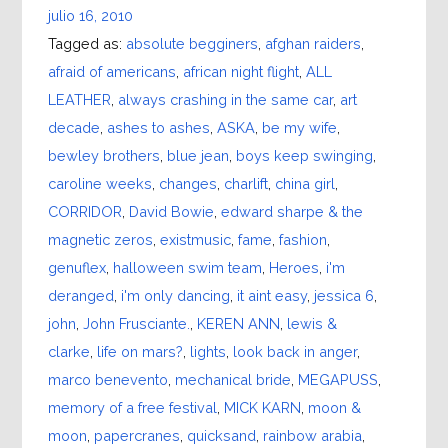
julio 16, 2010
Tagged as:
absolute begginers
,
afghan raiders
,
afraid of americans
,
african night flight
,
ALL
LEATHER
,
always crashing in the same car
,
art
decade
,
ashes to ashes
,
ASKA
,
be my wife
,
bewley brothers
,
blue jean
,
boys keep swinging
,
caroline weeks
,
changes
,
charlift
,
china girl
,
CORRIDOR
,
David Bowie
,
edward sharpe & the
magnetic zeros
,
existmusic
,
fame
,
fashion
,
genuflex
,
halloween swim team
,
Heroes
,
i'm
deranged
,
i'm only dancing
,
it aint easy
,
jessica 6
,
john
,
John Frusciante.
,
KEREN ANN
,
lewis &
clarke
,
life on mars?
,
lights
,
look back in anger
,
marco benevento
,
mechanical bride
,
MEGAPUSS
,
memory of a free festival
,
MICK KARN
,
moon &
moon
,
papercranes
,
quicksand
,
rainbow arabia
,