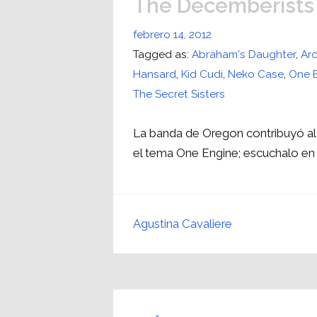
The Decemberists
febrero 14, 2012
Tagged as:
Abraham's Daughter
,
Arc
Hansard
,
Kid Cudi
,
Neko Case
,
One 
The Secret Sisters
La banda de Oregon contribuyó al
el tema One Engine; escuchalo en 
Agustina Cavaliere