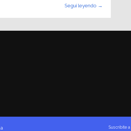
Seguí leyendo →
Suscribite 
na