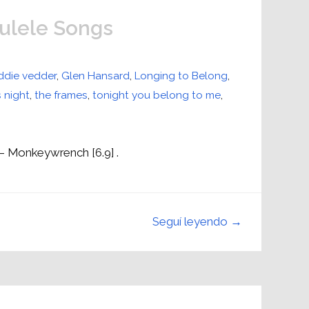
ulele Songs
ddie vedder
,
Glen Hansard
,
Longing to Belong
,
 night
,
the frames
,
tonight you belong to me
,
– Monkeywrench [6.9] .
Seguí leyendo →