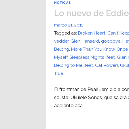
NOTICIAS
Lo nuevo de Eddie
marzo 21, 2011
Tagged as:
Broken Heart
,
Can't Kee
vedder
,
Glen Hansard
,
goodbye
,
He
Belong
,
More Than You Know
,
Once 
Myself
,
Sleepless Nights (feat. Glen
Belong to Me (feat. Cat Power)
,
Uku
True
El frontman de Pearl Jam dio a co
solista, Ukulele Songs, que saldrá
adelanto acá.