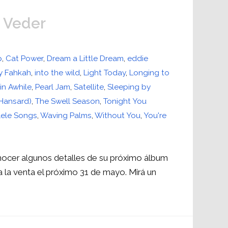
 Veder
p
,
Cat Power
,
Dream a Little Dream
,
eddie
y Fahkah
,
into the wild
,
Light Today
,
Longing to
in Awhile
,
Pearl Jam
,
Satellite
,
Sleeping by
 Hansard)
,
The Swell Season
,
Tonight You
lele Songs
,
Waving Palms
,
Without You
,
You're
nocer algunos detalles de su próximo álbum
 a la venta el próximo 31 de mayo. Mirá un