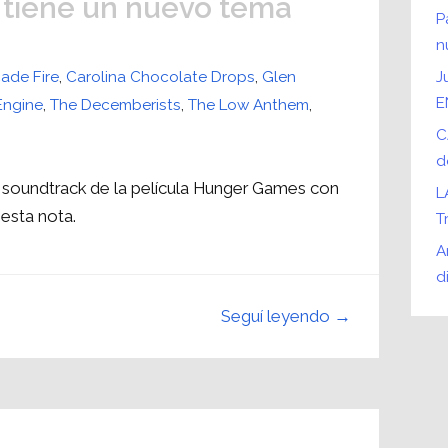
 tiene un nuevo tema
P
n
ade Fire
,
Carolina Chocolate Drops
,
Glen
J
E
Engine
,
The Decemberists
,
The Low Anthem
,
C
d
 soundtrack de la película Hunger Games con
L
esta nota.
T
A
d
Seguí leyendo →