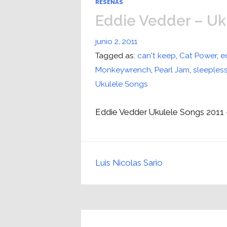
RESEÑAS
Eddie Vedder – Uk
junio 2, 2011
Tagged as:
can't keep
,
Cat Power
,
e
Monkeywrench
,
Pearl Jam
,
sleepless
Ukulele Songs
Eddie Vedder Ukulele Songs 2011 
Luis Nicolas Sario