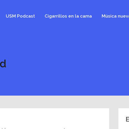
USM Podcast
Cigarrillos en la cama
Música nuev
rd
E