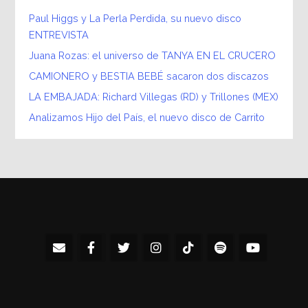
Paul Higgs y La Perla Perdida, su nuevo disco
ENTREVISTA
Juana Rozas: el universo de TANYA EN EL CRUCERO
CAMIONERO y BESTIA BEBÉ sacaron dos discazos
LA EMBAJADA: Richard Villegas (RD) y Trillones (MEX)
Analizamos Hijo del País, el nuevo disco de Carrito