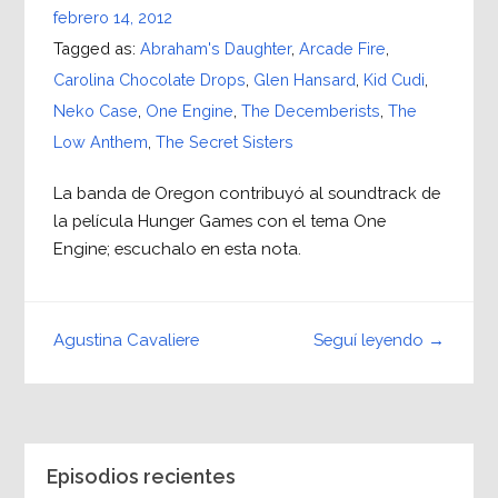
febrero 14, 2012
Tagged as:
Abraham's Daughter
,
Arcade Fire
,
Carolina Chocolate Drops
,
Glen Hansard
,
Kid Cudi
,
Neko Case
,
One Engine
,
The Decemberists
,
The
Low Anthem
,
The Secret Sisters
La banda de Oregon contribuyó al soundtrack de
la película Hunger Games con el tema One
Engine; escuchalo en esta nota.
Seguí leyendo →
Agustina Cavaliere
Episodios recientes