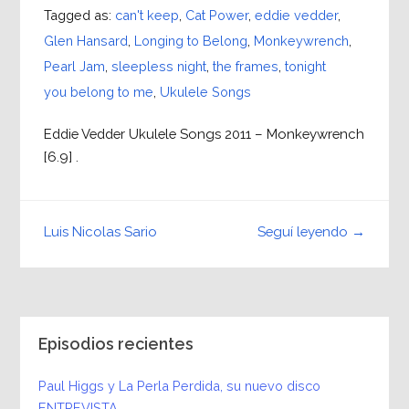
Tagged as:
can't keep
,
Cat Power
,
eddie vedder
,
Glen Hansard
,
Longing to Belong
,
Monkeywrench
,
Pearl Jam
,
sleepless night
,
the frames
,
tonight
you belong to me
,
Ukulele Songs
Eddie Vedder Ukulele Songs 2011 – Monkeywrench
[6.9] .
Seguí leyendo →
Luis Nicolas Sario
Episodios recientes
Paul Higgs y La Perla Perdida, su nuevo disco
ENTREVISTA