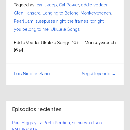
Tagged as:
can't keep
,
Cat Power
,
eddie vedder
,
Glen Hansard
,
Longing to Belong
,
Monkeywrench
,
Pearl Jam
,
sleepless night
,
the frames
,
tonight
you belong to me
,
Ukulele Songs
Eddie Vedder Ukulele Songs 2011 – Monkeywrench
[6.9] .
Seguí leyendo →
Luis Nicolas Sario
Episodios recientes
Paul Higgs y La Perla Perdida, su nuevo disco
ENTREVISTA