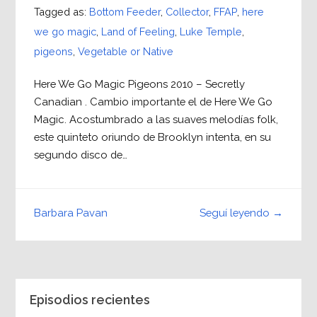
Tagged as:
Bottom Feeder
,
Collector
,
FFAP
,
here
we go magic
,
Land of Feeling
,
Luke Temple
,
pigeons
,
Vegetable or Native
Here We Go Magic Pigeons 2010 – Secretly
Canadian . Cambio importante el de Here We Go
Magic. Acostumbrado a las suaves melodías folk,
este quinteto oriundo de Brooklyn intenta, en su
segundo disco de…
Seguí leyendo →
Barbara Pavan
Episodios recientes