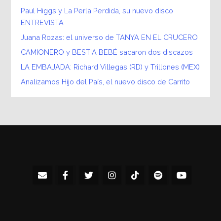
Paul Higgs y La Perla Perdida, su nuevo disco
ENTREVISTA
Juana Rozas: el universo de TANYA EN EL CRUCERO
CAMIONERO y BESTIA BEBÉ sacaron dos discazos
LA EMBAJADA: Richard Villegas (RD) y Trillones (MEX)
Analizamos Hijo del País, el nuevo disco de Carrito