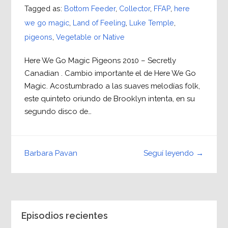
Tagged as:
Bottom Feeder
,
Collector
,
FFAP
,
here
we go magic
,
Land of Feeling
,
Luke Temple
,
pigeons
,
Vegetable or Native
Here We Go Magic Pigeons 2010 – Secretly
Canadian . Cambio importante el de Here We Go
Magic. Acostumbrado a las suaves melodías folk,
este quinteto oriundo de Brooklyn intenta, en su
segundo disco de…
Seguí leyendo →
Barbara Pavan
Episodios recientes