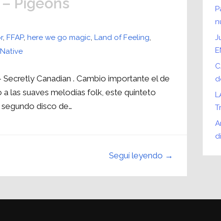
 – Pigeons
P
n
r
,
FFAP
,
here we go magic
,
Land of Feeling
,
J
E
 Native
C
Secretly Canadian . Cambio importante el de
d
 las suaves melodías folk, este quinteto
L
u segundo disco de…
T
A
d
Seguí leyendo →