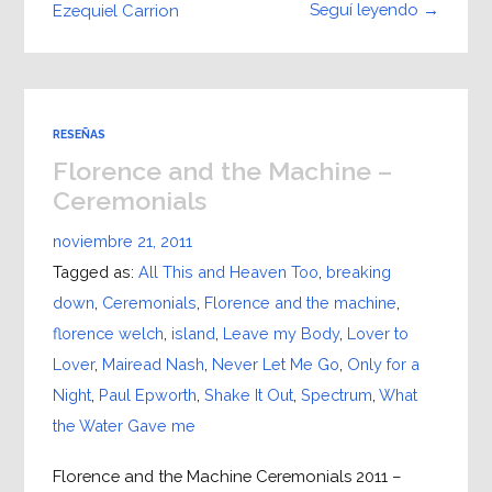
Seguí leyendo →
Ezequiel Carrion
RESEÑAS
Florence and the Machine –
Ceremonials
noviembre 21, 2011
Tagged as:
All This and Heaven Too
,
breaking
down
,
Ceremonials
,
Florence and the machine
,
florence welch
,
island
,
Leave my Body
,
Lover to
Lover
,
Mairead Nash
,
Never Let Me Go
,
Only for a
Night
,
Paul Epworth
,
Shake It Out
,
Spectrum
,
What
the Water Gave me
Florence and the Machine Ceremonials 2011 –