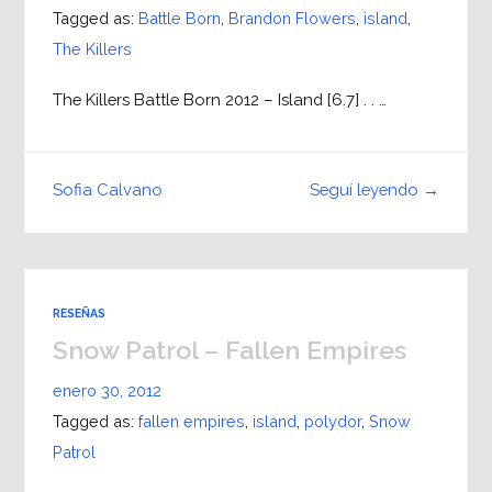
Tagged as:
Battle Born
,
Brandon Flowers
,
island
,
The Killers
The Killers Battle Born 2012 – Island [6.7] . . …
Seguí leyendo →
Sofia Calvano
RESEÑAS
Snow Patrol – Fallen Empires
enero 30, 2012
Tagged as:
fallen empires
,
island
,
polydor
,
Snow
Patrol