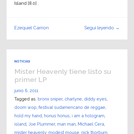
Island [8.0] .
Seguí leyendo →
Ezequiel Carrion
NOTICIAS
Mister Heavenly tiene listo su
primer LP
junio 6, 2011
Tagged as:
bronx sniper
,
charlyne
,
diddy eyes
,
doom wop
,
festival sudamericano de reggae
,
hold my hand
,
honus honus
,
i am a hologram
,
island
,
Joe Plummer
,
man man
,
Michael Cera
,
mister heavenly
,
modest mouse
,
nick thorburn
,