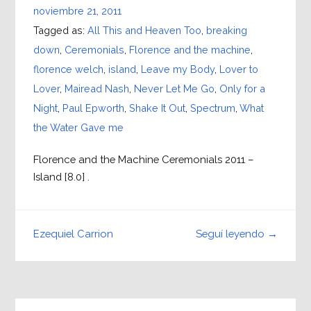
noviembre 21, 2011
Tagged as:
All This and Heaven Too
,
breaking
down
,
Ceremonials
,
Florence and the machine
,
florence welch
,
island
,
Leave my Body
,
Lover to
Lover
,
Mairead Nash
,
Never Let Me Go
,
Only for a
Night
,
Paul Epworth
,
Shake It Out
,
Spectrum
,
What
the Water Gave me
Florence and the Machine Ceremonials 2011 –
Island [8.0] .
Seguí leyendo →
Ezequiel Carrion