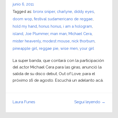
junio 6, 2011
Tagged as:
bronx sniper
,
charlyne
,
diddy eyes
,
doom wop
,
festival sudamericano de reggae
,
hold my hand
,
honus honus
,
i am a hologram
,
island
,
Joe Plummer
,
man man
,
Michael Cera
,
mister heavenly
,
modest mouse
,
nick thorburn
,
pineapple girl
,
reggae pie
,
wise men
,
your girl
La super banda, que contará con la participación
del actor Michael Cera para las giras, anunció la
salida de su disco debut, Out of Love, para el
próximo 16 de agosto. Escuchá un adelanto acá.
Seguí leyendo →
Laura Funes