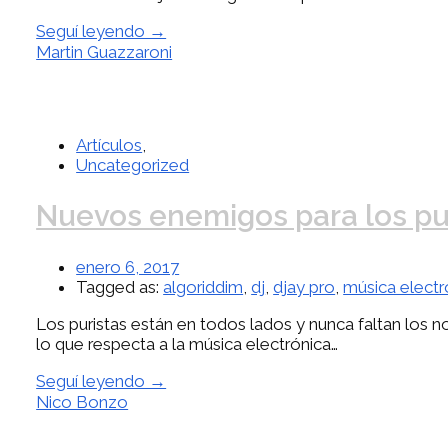
Seguí leyendo →
Martin Guazzaroni
Artículos
,
Uncategorized
Nuevos enemigos para los pur
enero 6, 2017
Tagged as:
algoriddim
,
dj
,
djay pro
,
música electr
Los puristas están en todos lados y nunca faltan los 
lo que respecta a la música electrónica…
Seguí leyendo →
Nico Bonzo