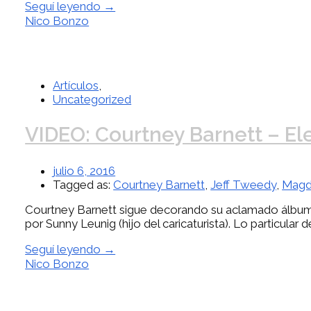
Seguí leyendo →
Nico Bonzo
Artículos
,
Uncategorized
VIDEO: Courtney Barnett – El
julio 6, 2016
Tagged as:
Courtney Barnett
,
Jeff Tweedy
,
Magd
Courtney Barnett sigue decorando su aclamado álbum d
por Sunny Leunig (hijo del caricaturista). Lo particular 
Seguí leyendo →
Nico Bonzo