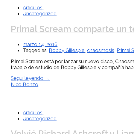
Artículos
,
Uncategorized
Primal Scream comparte un 
marzo 14, 2016
Tagged as:
Bobby Gillespie
,
chaosmosis
,
Primal 
Primal Scream está por lanzar su nuevo disco, Chaosmo
trabajo de estudio de Bobby Gillespie y compañía habí
Seguí leyendo →
Nico Bonzo
Artículos
,
Uncategorized
Volvió Richard Ashcroft y Liam