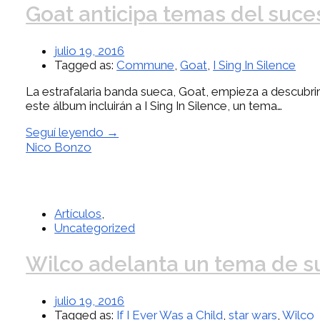
Goat anticipa temas del su
julio 19, 2016
Tagged as:
Commune
,
Goat
,
I Sing In Silence
La estrafalaria banda sueca, Goat, empieza a descubri
este álbum incluirán a I Sing In Silence, un tema…
Seguí leyendo →
Nico Bonzo
Artículos
,
Uncategorized
Wilco adelanta un tema de s
julio 19, 2016
Tagged as:
If I Ever Was a Child
,
star wars
,
Wilco