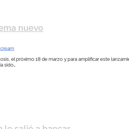
tema nuevo
Scream
sis, el próximo 18 de marzo y para amplificar este lanzami
a sido…
 lo salió a bancar