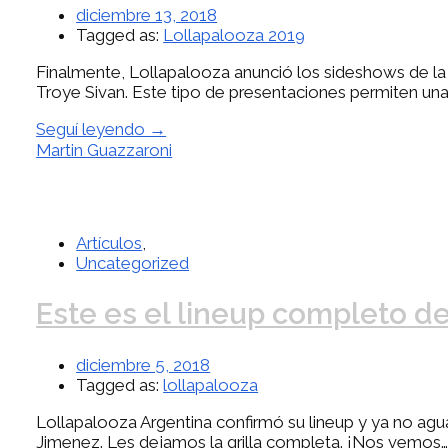
diciembre 13, 2018
Tagged as:
Lollapalooza 2019
Finalmente, Lollapalooza anunció los sideshows de la ed
Troye Sivan. Este tipo de presentaciones permiten una
Seguí leyendo →
Martin Guazzaroni
Artículos
,
Uncategorized
Este es el lineup completo de
diciembre 5, 2018
Tagged as:
lollapalooza
Lollapalooza Argentina confirmó su lineup y ya no ag
Jimenez. Les dejamos la grilla completa. ¡Nos vemos