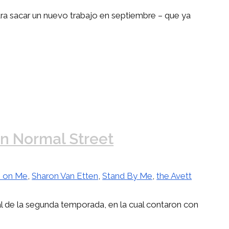
ara sacar un nuevo trabajo en septiembre – que ya
On Normal Street
 on Me
,
Sharon Van Etten
,
Stand By Me
,
the Avett
al de la segunda temporada, en la cual contaron con