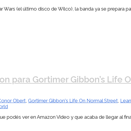
r Wars (el último disco de Wilco), la banda ya se prepara p
ron para Gortimer Gibbon’s Life 
Conor Obert
,
Gortimer Gibbon's Life On Normal Street
,
Lean
orld
que podés ver en Amazon Video y que acaba de llegar al fin