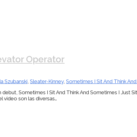
evator Operator
a Szubanski
,
Sleater-Kinney
,
Sometimes I Sit And Think And
ebut, Sometimes I Sit And Think And Sometimes I Just Sit, 
del video son las diversas…