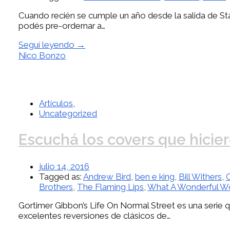
Cuando recién se cumple un año desde la salida de Sta
podés pre-ordernar a…
Seguí leyendo →
Nico Bonzo
Artículos
,
Uncategorized
Escuchá los covers que hicie
julio 14, 2016
Tagged as:
Andrew Bird
,
ben e king
,
Bill Withers
,
Brothers
,
The Flaming Lips
,
What A Wonderful W
Gortimer Gibbon’s Life On Normal Street es una serie 
excelentes reversiones de clásicos de…