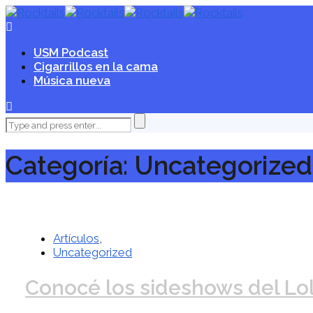
USM Podcast
Cigarrillos en la cama
Música nueva
Categoría: Uncategorized
Artículos
,
Uncategorized
Conocé los sideshows del Lo