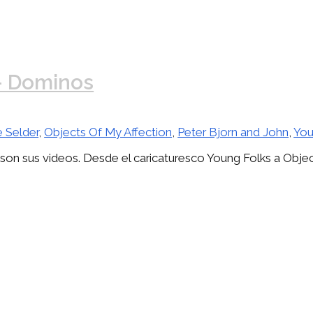
 – Dominos
 Selder
,
Objects Of My Affection
,
Peter Bjorn and John
,
You
 son sus videos. Desde el caricaturesco Young Folks a Object