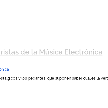
istas de la Música Electrónica
onica
nostálgicos y los pedantes, que suponen saber cuál es la v