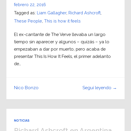
febrero 22, 2016
Tagged as:
Liam Gallagher
,
Richard Ashcroft
,
These People
,
This is how it feels
El ex-cantante de The Verve llevaba un largo
tiempo sin aparecer y algunos – quizás – ya lo
empezaban a dar por muerto, pero acaba de
presentar This Is How It Feels, el primer adelanto
de…
Seguí leyendo →
Nico Bonzo
NOTICIAS
Richard Ashcroft en Argentina