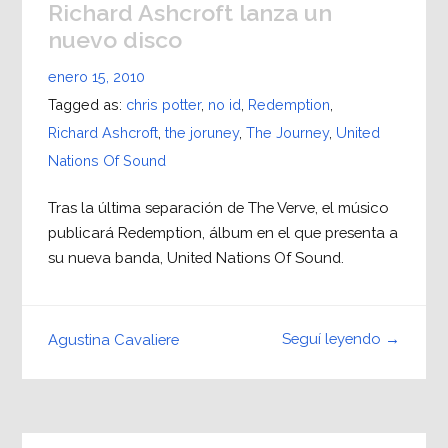
Richard Ashcroft lanza un
nuevo disco
enero 15, 2010
Tagged as:
chris potter
,
no id
,
Redemption
,
Richard Ashcroft
,
the joruney
,
The Journey
,
United
Nations Of Sound
Tras la última separación de The Verve, el músico
publicará Redemption, álbum en el que presenta a
su nueva banda, United Nations Of Sound.
Seguí leyendo →
Agustina Cavaliere