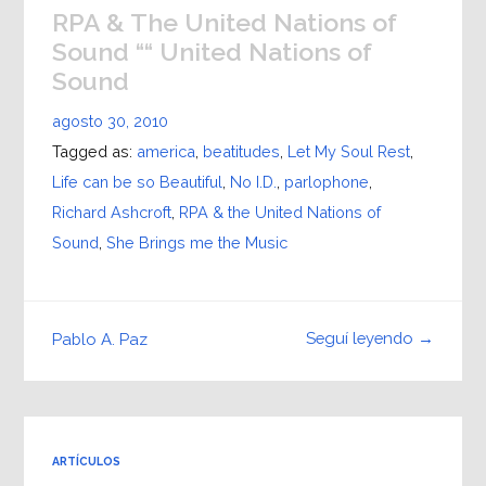
RPA & The United Nations of
Sound ““ United Nations of
Sound
agosto 30, 2010
Tagged as:
america
,
beatitudes
,
Let My Soul Rest
,
Life can be so Beautiful
,
No I.D.
,
parlophone
,
Richard Ashcroft
,
RPA & the United Nations of
Sound
,
She Brings me the Music
Seguí leyendo →
Pablo A. Paz
ARTÍCULOS