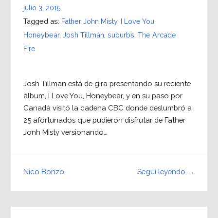
julio 3, 2015
Tagged as:
Father John Misty
,
I Love You
Honeybear
,
Josh Tillman
,
suburbs
,
The Arcade
Fire
Josh Tillman está de gira presentando su reciente
álbum, I Love You, Honeybear, y en su paso por
Canadá visitó la cadena CBC donde deslumbró a
25 afortunados que pudieron disfrutar de Father
Jonh Misty versionando…
Seguí leyendo →
Nico Bonzo