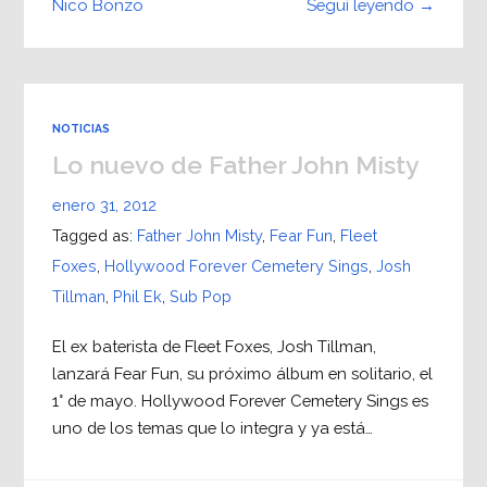
Seguí leyendo →
Nico Bonzo
NOTICIAS
Lo nuevo de Father John Misty
enero 31, 2012
Tagged as:
Father John Misty
,
Fear Fun
,
Fleet
Foxes
,
Hollywood Forever Cemetery Sings
,
Josh
Tillman
,
Phil Ek
,
Sub Pop
El ex baterista de Fleet Foxes, Josh Tillman,
lanzará Fear Fun, su próximo álbum en solitario, el
1° de mayo. Hollywood Forever Cemetery Sings es
uno de los temas que lo integra y ya está…