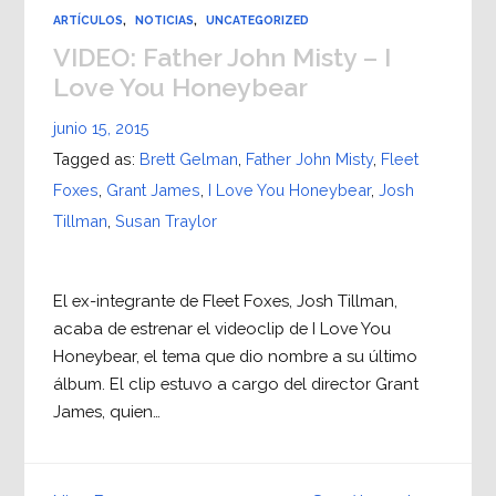
ARTÍCULOS
,
NOTICIAS
,
UNCATEGORIZED
VIDEO: Father John Misty – I
Love You Honeybear
junio 15, 2015
Tagged as:
Brett Gelman
,
Father John Misty
,
Fleet
Foxes
,
Grant James
,
I Love You Honeybear
,
Josh
Tillman
,
Susan Traylor
El ex-integrante de Fleet Foxes, Josh Tillman,
acaba de estrenar el videoclip de I Love You
Honeybear, el tema que dio nombre a su último
álbum. El clip estuvo a cargo del director Grant
James, quien…