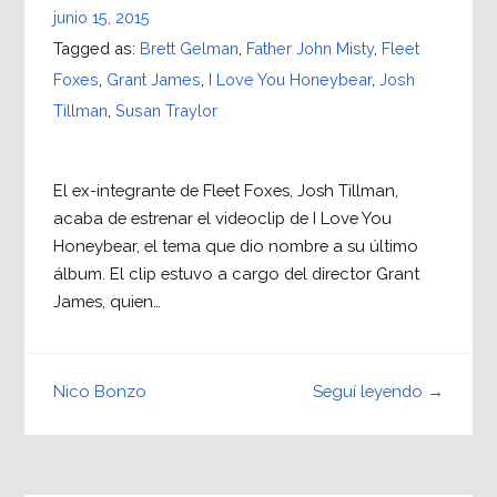
junio 15, 2015
Tagged as:
Brett Gelman
,
Father John Misty
,
Fleet
Foxes
,
Grant James
,
I Love You Honeybear
,
Josh
Tillman
,
Susan Traylor
El ex-integrante de Fleet Foxes, Josh Tillman,
acaba de estrenar el videoclip de I Love You
Honeybear, el tema que dio nombre a su último
álbum. El clip estuvo a cargo del director Grant
James, quien…
Seguí leyendo →
Nico Bonzo