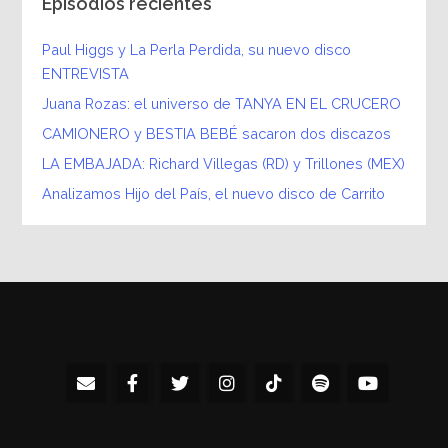
Episodios recientes
Paul Higgs y La Perla Perdida, su nuevo disco
ENTREVISTA
Juana Rozas: el universo de TANYA EN EL CRUCERO
CAMIONERO y BESTIA BEBÉ sacaron dos discazos
LA EMBAJADA: Richard Villegas (RD) y Trillones (MEX)
Analizamos Hijo del País, el nuevo disco de Carrito