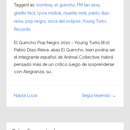
Tagged as:
bombay
,
el guincho
,
FM tan sexy
,
ghetto fácil
,
lycra mistral
,
muerte midi
,
pablo diaz-
reixa
,
pop negro
,
soca del eclipse
,
Young Turks
Records
El Guincho Pop Negro 2010 – Young Turks [8.0]
Pablo Díaz-Reixa, alias El Guincho, bien podría ser
el integrante español de Animal Collective, habrá
pensado más de un critico luego de sorprenderse
con Alegranza, su…
Seguí leyendo →
Nayla Loza