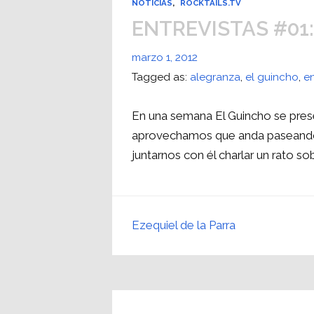
NOTICIAS
,
ROCKTAILS.TV
ENTREVISTAS #01:
marzo 1, 2012
Tagged as:
alegranza
,
el guincho
,
en
En una semana El Guincho se pres
aprovechamos que anda paseando 
juntarnos con él charlar un rato so
Ezequiel de la Parra