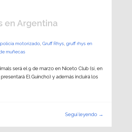
s en Argentina
 policía motorizado
,
Gruff Rhys
,
gruff rhys en
 de muñecas
Animals será el 9 de marzo en Niceto Club (sí, en
 presentará El Guincho) y además incluirá los
Seguí leyendo →