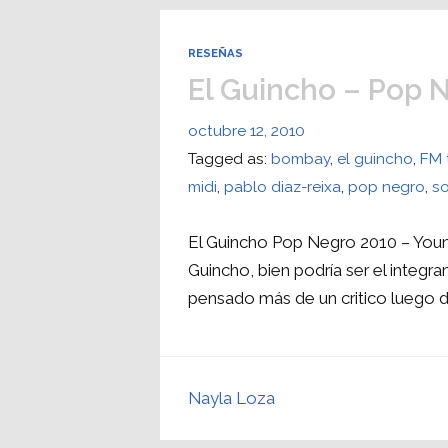
RESEÑAS
El Guincho – Pop 
octubre 12, 2010
Tagged as:
bombay
,
el guincho
,
FM 
midi
,
pablo diaz-reixa
,
pop negro
,
so
El Guincho Pop Negro 2010 – Young 
Guincho, bien podría ser el integr
pensado más de un critico luego 
Nayla Loza