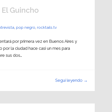
 El Guincho
trevista
,
pop negro
,
rocktails.tv
entará por primera vez en Buenos Aires y
por la ciudad hace casi un mes para
bre sus dos…
Seguí leyendo →