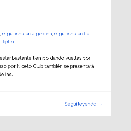
o
,
el guincho en argentina
,
el guincho en tio
m
,
tiple r
 estar bastante tiempo dando vueltas por
aso por Niceto Club también se presentará
de las…
Seguí leyendo →