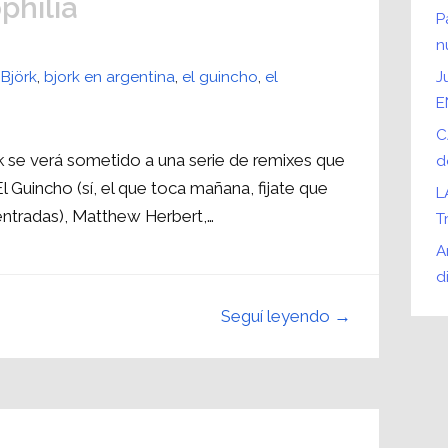
philia
P
n
,
Björk
,
bjork en argentina
,
el guincho
,
el
J
E
C
k se verá sometido a una serie de remixes que
d
l Guincho (sí, el que toca mañana, fijate que
L
ntradas), Matthew Herbert,…
T
A
d
Seguí leyendo →