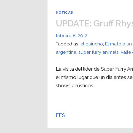
NOTICIAS
UPDATE: Gruff Rhy
febrero 8, 2012
Tagged as:
el guincho
,
El mató a un
argentina
,
super furry animals
,
valle
La visita del líder de Super Furry 
el mismo lugar que un día antes se
shows acústicos…
FES