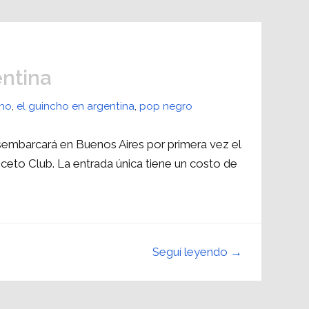
entina
cho
,
el guincho en argentina
,
pop negro
sembarcará en Buenos Aires por primera vez el
ceto Club. La entrada única tiene un costo de
Seguí leyendo →