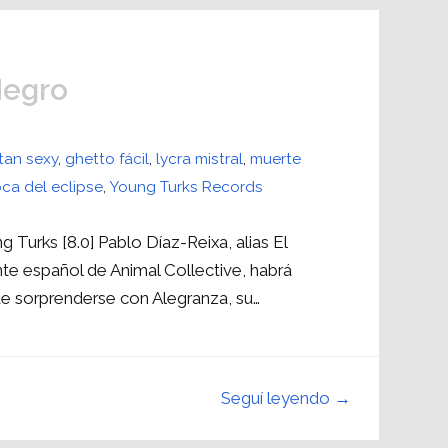
Negro
tan sexy
,
ghetto fácil
,
lycra mistral
,
muerte
ca del eclipse
,
Young Turks Records
Turks [8.0] Pablo Díaz-Reixa, alias El
ante español de Animal Collective, habrá
de sorprenderse con Alegranza, su…
Seguí leyendo →