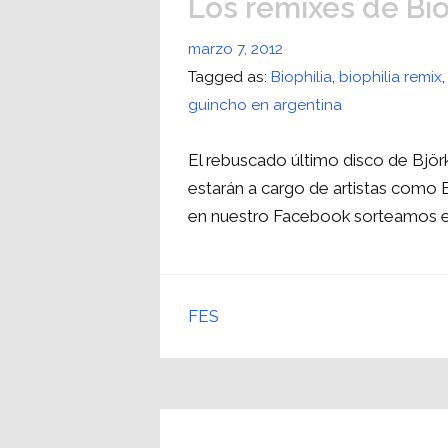
Los remixes de Bio
marzo 7, 2012
Tagged as:
Biophilia
,
biophilia remix
guincho en argentina
El rebuscado último disco de Björ
estarán a cargo de artistas como E
en nuestro Facebook sorteamos e
FES