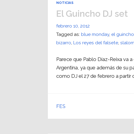
NOTICIAS
El Guincho DJ set
febrero 10, 2012
Tagged as:
blue monday
,
el guinch
bizarro
,
Los reyes del falsete
,
slalo
Parece que Pablo Díaz-Reixa va a
Argentina, ya que además de su p
como DJ el 27 de febrero a partir 
FES