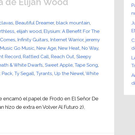
a de Elijah Wood
P
n
clavas
,
Beautiful Dreamer
,
black mountain
,
J
E
rthless
,
elijah wood
,
Elysium: A Benefit For The
t Comes
,
Infinity Guitars
,
Internet Warrior
,
jeremy
C
,
Music Go Music
,
New Age
,
New Heat
,
No Way
,
d
nt Record
,
Rattled Call
,
Reach Out
,
Sleepy
L
eath & White Dwarfs
,
Sweet Apple
,
Tape Song
,
T
t Pack
,
Ty Segall
,
Tyrants
,
Up the Newel
,
White
A
d
e encarnó el papel de Frodo en El Señor De
an hizo de extra en Volver Al Futuro 2),