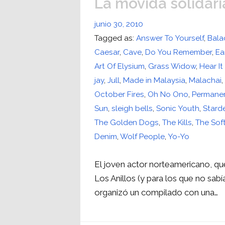
La movida solidari
junio 30, 2010
Tagged as:
Answer To Yourself
,
Bala
Caesar
,
Cave
,
Do You Remember
,
Ea
Art Of Elysium
,
Grass Widow
,
Hear I
jay
,
Jull
,
Made in Malaysia
,
Malachai
October Fires
,
Oh No Ono
,
Permane
Sun
,
sleigh bells
,
Sonic Youth
,
Stard
The Golden Dogs
,
The Kills
,
The Sof
Denim
,
Wolf People
,
Yo-Yo
El joven actor norteamericano, qu
Los Anillos (y para los que no sabí
organizó un compilado con una…