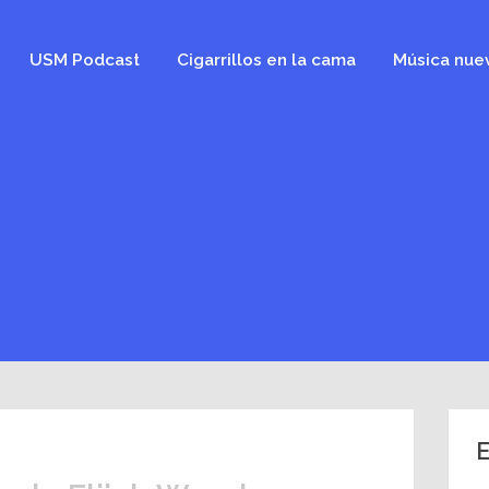
USM Podcast
Cigarrillos en la cama
Música nue
E