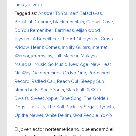
junio 30, 2010
Tagged as:
Answer To Yourself
,
Balaclavas
,
Beautiful Dreamer
,
black mountain
,
Caesar
,
Cave
,
Do You Remember
,
Earthless
,
elijah wood
,
Elysium: A Benefit For The Art Of Elysium
,
Grass
Widow
,
Hear It Comes
,
Infinity Guitars
,
Internet
Warrior
,
jeremy jay
,
Jull
,
Made in Malaysia
,
Malachai
,
Music Go Music
,
New Age
,
New Heat
,
No Way
,
October Fires
,
Oh No Ono
,
Permanent
Record
,
Rattled Call
,
Reach Out
,
Sleepy Sun
,
sleigh bells
,
Sonic Youth
,
Stardeath & White
Dwarfs
,
Sweet Apple
,
Tape Song
,
The Golden
Dogs
,
The Kills
,
The Soft Pack
,
Ty Segall
,
Tyrants
,
Up the Newel
,
White Denim
,
Wolf People
,
Yo-Yo
El joven actor norteamericano, que encarnó el