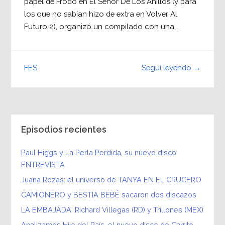
papel de Frodo en El Señor De Los Anillos (y para
los que no sabían hizo de extra en Volver Al
Futuro 2), organizó un compilado con una…
Seguí leyendo →
FES
Episodios recientes
Paul Higgs y La Perla Perdida, su nuevo disco
ENTREVISTA
Juana Rozas: el universo de TANYA EN EL CRUCERO
CAMIONERO y BESTIA BEBÉ sacaron dos discazos
LA EMBAJADA: Richard Villegas (RD) y Trillones (MEX)
Analizamos Hijo del País, el nuevo disco de Carrito