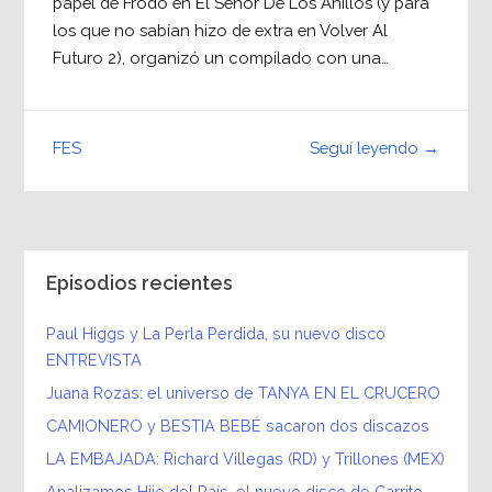
papel de Frodo en El Señor De Los Anillos (y para
los que no sabían hizo de extra en Volver Al
Futuro 2), organizó un compilado con una…
Seguí leyendo →
FES
Episodios recientes
Paul Higgs y La Perla Perdida, su nuevo disco
ENTREVISTA
Juana Rozas: el universo de TANYA EN EL CRUCERO
CAMIONERO y BESTIA BEBÉ sacaron dos discazos
LA EMBAJADA: Richard Villegas (RD) y Trillones (MEX)
Analizamos Hijo del País, el nuevo disco de Carrito