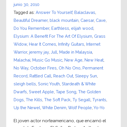
junio 30, 2010
Tagged as:
Answer To Yourself
,
Balaclavas
,
Beautiful Dreamer
,
black mountain
,
Caesar
,
Cave
,
Do You Remember
,
Earthless
,
elijah wood
,
Elysium: A Benefit For The Art Of Elysium
,
Grass
Widow
,
Hear It Comes
,
Infinity Guitars
,
Internet
Warrior
,
jeremy jay
,
Jull
,
Made in Malaysia
,
Malachai
,
Music Go Music
,
New Age
,
New Heat
,
No Way
,
October Fires
,
Oh No Ono
,
Permanent
Record
,
Rattled Call
,
Reach Out
,
Sleepy Sun
,
sleigh bells
,
Sonic Youth
,
Stardeath & White
Dwarfs
,
Sweet Apple
,
Tape Song
,
The Golden
Dogs
,
The Kills
,
The Soft Pack
,
Ty Segall
,
Tyrants
,
Up the Newel
,
White Denim
,
Wolf People
,
Yo-Yo
El joven actor norteamericano, que encarnó el