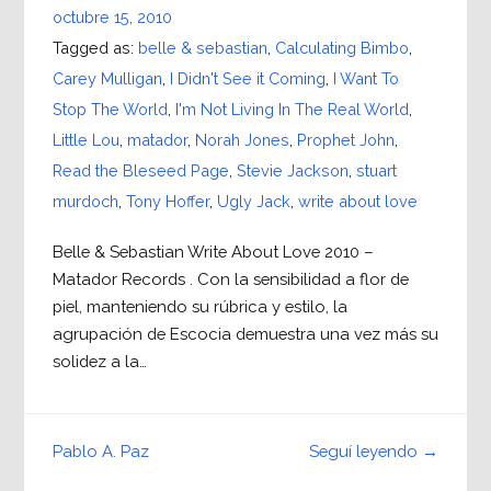
octubre 15, 2010
Tagged as:
belle & sebastian
,
Calculating Bimbo
,
Carey Mulligan
,
I Didn't See it Coming
,
I Want To
Stop The World
,
I'm Not Living In The Real World
,
Little Lou
,
matador
,
Norah Jones
,
Prophet John
,
Read the Bleseed Page
,
Stevie Jackson
,
stuart
murdoch
,
Tony Hoffer
,
Ugly Jack
,
write about love
Belle & Sebastian Write About Love 2010 –
Matador Records . Con la sensibilidad a flor de
piel, manteniendo su rúbrica y estilo, la
agrupación de Escocia demuestra una vez más su
solidez a la…
Seguí leyendo →
Pablo A. Paz