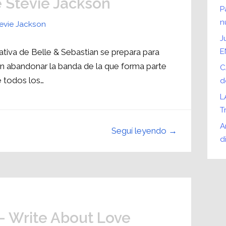
e Stevie Jackson
P
n
evie Jackson
J
ativa de Belle & Sebastian se prepara para
E
 sin abandonar la banda de la que forma parte
C
 todos los…
d
L
T
A
Seguí leyendo →
d
– Write About Love