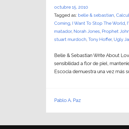
octubre 15, 2010
Tagged as:
belle & sebastian
,
Calcu
Coming
,
I Want To Stop The World
,
matador
,
Norah Jones
,
Prophet Joh
stuart murdoch
,
Tony Hoffer
,
Ugly J
Belle & Sebastian Write About Lo
sensibilidad a flor de piel, manteni
Escocia demuestra una vez más su 
Pablo A. Paz