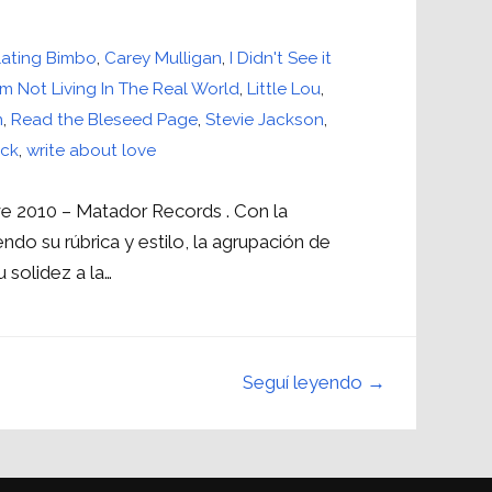
lating Bimbo
,
Carey Mulligan
,
I Didn't See it
I'm Not Living In The Real World
,
Little Lou
,
n
,
Read the Bleseed Page
,
Stevie Jackson
,
ack
,
write about love
ve 2010 – Matador Records . Con la
endo su rúbrica y estilo, la agrupación de
solidez a la…
Seguí leyendo →