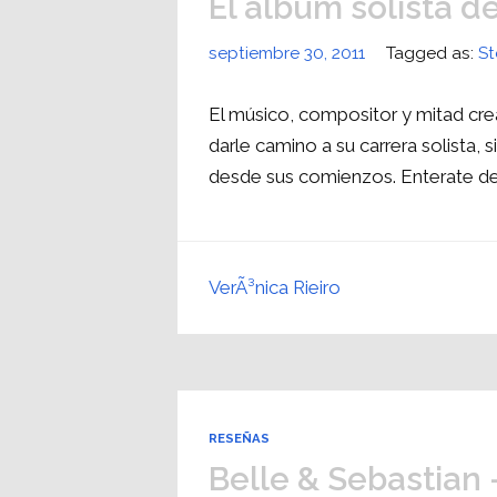
El álbum solista d
septiembre 30, 2011
Tagged as:
St
El músico, compositor y mitad cre
darle camino a su carrera solista,
desde sus comienzos. Enterate de
VerÃ³nica Rieiro
RESEÑAS
Belle & Sebastian 