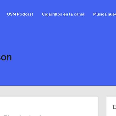
USM Podcast
Cigarrillos en la cama
Música nue
son
E