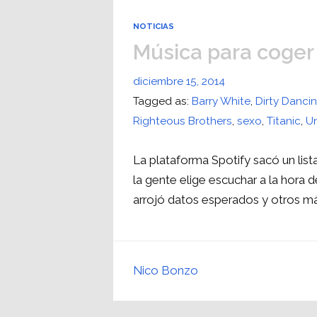
NOTICIAS
Música para coger
diciembre 15, 2014
Tagged as:
Barry White
,
Dirty Danci
Righteous Brothers
,
sexo
,
Titanic
,
U
La plataforma Spotify sacó un lis
la gente elige escuchar a la hora d
arrojó datos esperados y otros má
Nico Bonzo