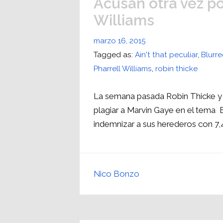
Acusan otra vez po
Williams
marzo 16, 2015
Tagged as:
Ain't that peculiar
,
Blurre
Pharrell Williams
,
robin thicke
La semana pasada Robin Thicke y P
plagiar a Marvin Gaye en el tema 
indemnizar a sus herederos con 7,
Nico Bonzo