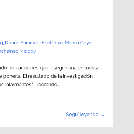
ng
,
Donna Summer
,
I Feel Love
,
Marvin Gaye
,
nchained Melody
tado de canciones que – según una encuesta –
e ponerla. El resultado de la investigación
s “alarmantes”. Liderando…
Seguí leyendo →