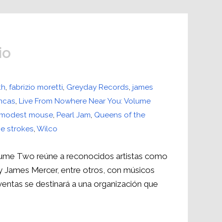
io
th
,
fabrizio moretti
,
Greyday Records
,
james
ancas
,
Live From Nowhere Near You: Volume
modest mouse
,
Pearl Jam
,
Queens of the
he strokes
,
Wilco
ume Two reúne a reconocidos artistas como
y James Mercer, entre otros, con músicos
ventas se destinará a una organización que