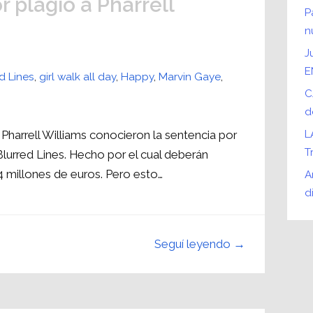
r plagio a Pharrell
P
n
J
E
d Lines
,
girl walk all day
,
Happy
,
Marvin Gaye
,
C
d
harrell Williams conocieron la sentencia por
L
T
Blurred Lines. Hecho por el cual deberán
4 millones de euros. Pero esto…
A
d
Seguí leyendo →