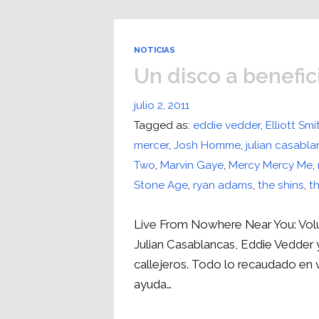
NOTICIAS
Un disco a benefic
julio 2, 2011
Tagged as:
eddie vedder
,
Elliott Smi
mercer
,
Josh Homme
,
julian casabl
Two
,
Marvin Gaye
,
Mercy Mercy Me
,
Stone Age
,
ryan adams
,
the shins
,
t
Live From Nowhere Near You: Vol
Julian Casablancas, Eddie Vedder 
callejeros. Todo lo recaudado en 
ayuda…