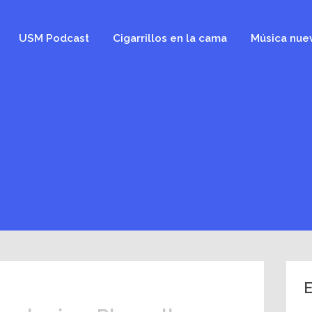
USM Podcast
Cigarrillos en la cama
Música nue
e
E