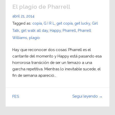
El plagio de Pharrell
abril 21, 2014
Tagged as:
copia
,
G I R L
,
get copia
,
get lucky
,
Girl
Talk
,
girl walk all day
,
Happy
,
Pharrell
,
Pharrell
Williams
,
plagio
Hay que reconocer dos cosas: Pharrell es el
cantante del momento y Happy está pasando esa
horrorosa transición de ser un temazo a una
garcha repetitiva. Mientras lo inevitable sucede, el
fin de semana apareció…
Seguí leyendo →
FES