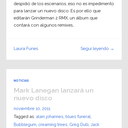
despidió de los escenarios, eso no es impedimento
para lanzar un nuevo disco. Es por ello que
editarán Grinderman 2 RMX, un álbum que
contará con algunos remixes…
Seguí leyendo →
Laura Funes
NOTICIAS
Mark Lanegan lanzará un
nuevo disco
noviembre 10, 2011
Tagged as:
alain johannes
,
blues funeral
,
Bubblegum
,
creaming trees
,
Greg Dulli
,
Jack