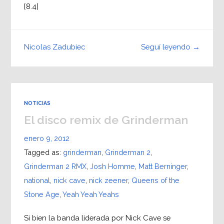
[8.4]
Seguí leyendo →
Nicolas Zadubiec
NOTICIAS
El disco remix de Grinderman
enero 9, 2012
Tagged as:
grinderman
,
Grinderman 2
,
Grinderman 2 RMX
,
Josh Homme
,
Matt Berninger
,
national
,
nick cave
,
nick zeener
,
Queens of the
Stone Age
,
Yeah Yeah Yeahs
Si bien la banda liderada por Nick Cave se