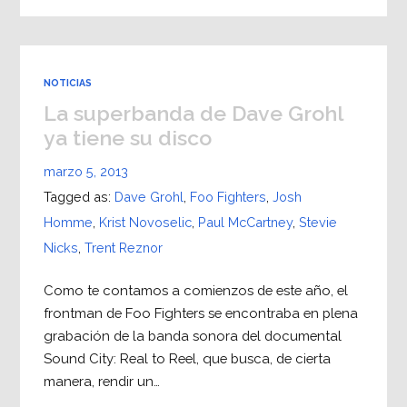
NOTICIAS
La superbanda de Dave Grohl
ya tiene su disco
marzo 5, 2013
Tagged as:
Dave Grohl
,
Foo Fighters
,
Josh
Homme
,
Krist Novoselic
,
Paul McCartney
,
Stevie
Nicks
,
Trent Reznor
Como te contamos a comienzos de este año, el
frontman de Foo Fighters se encontraba en plena
grabación de la banda sonora del documental
Sound City: Real to Reel, que busca, de cierta
manera, rendir un…