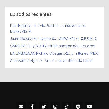
Episodios recientes
Paul Higgs y La Perla Perdida, su nuevo disco
ENTREVISTA
Juana Rozas: el universo de TANYA EN EL CRUCERO
CAMIONERO y BESTIA BEBÉ sacaron dos discazos
LA EMBAJADA: Richard Villegas (RD) y Trillones (MEX)
Analizamos Hijo del País, el nuevo disco de Carrito