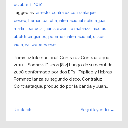
octubre 1, 2010
Tagged as:
arresto
,
contraluz contraataque
,
deseo
,
hernán ballotta
,
internacional sofista
,
juan
martín ibarlucía
,
juan stewart
,
la matanza
,
nicolás
uboldi
,
pinguinos
,
pommez internacional
,
ulises
viola
,
va
,
weberwiese
Pommez Internacional Contraluz Contraataque
2010 – Sadness Discos [8.2] Luego de su debut de
2008 conformado por dos EPs –Tríptico y Hebras-,
Pommez lanza su segundo disco, Contraluz
Contraataque, producido por la banda y Juan…
Seguí leyendo →
Rocktails