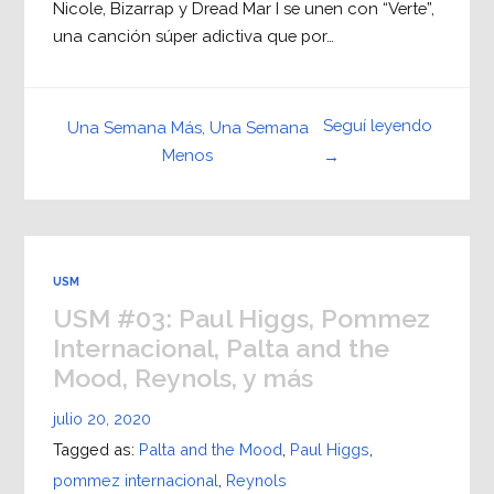
Nicole, Bizarrap y Dread Mar I se unen con “Verte”,
una canción súper adictiva que por…
Seguí leyendo
Una Semana Más, Una Semana
Menos
→
USM
USM #03: Paul Higgs, Pommez
Internacional, Palta and the
Mood, Reynols, y más
julio 20, 2020
Tagged as:
Palta and the Mood
,
Paul Higgs
,
pommez internacional
,
Reynols