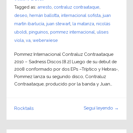
Tagged as:
arresto
,
contraluz contraataque
,
deseo
,
hernán ballotta
,
internacional sofista
,
juan
martín ibarlucía
,
juan stewart
,
la matanza
,
nicolás
uboldi
,
pinguinos
,
pommez internacional
,
ulises
viola
,
va
,
weberwiese
Pommez Internacional Contraluz Contraataque
2010 – Sadness Discos [8.2] Luego de su debut de
2008 conformado por dos EPs –Tríptico y Hebras-,
Pommez lanza su segundo disco, Contraluz
Contraataque, producido por la banda y Juan…
Seguí leyendo →
Rocktails