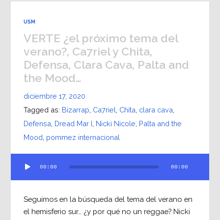
USM
VERTE ¿el próximo tema del
verano?, Ca7riel y Chita,
Defensa, Clara Cava, Palta and
the Mood…
diciembre 17, 2020
Tagged as:
Bizarrap
,
Ca7riel
,
Chita
,
clara cava
,
Defensa
,
Dread Mar I
,
Nicki Nicole
,
Palta and the
Mood
,
pommez internacional
Reproductor
00:00
00:00
de
audio
Seguimos en la búsqueda del tema del verano en
el hemisferio sur… ¿y por qué no un reggae? Nicki