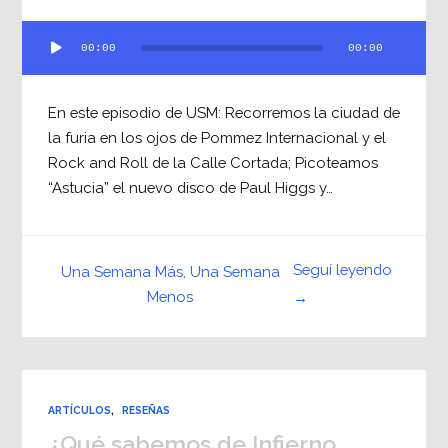
Reproductor
00:00
00:00
de
audio
En este episodio de USM: Recorremos la ciudad de
la furia en los ojos de Pommez Internacional y el
Rock and Roll de la Calle Cortada; Picoteamos
“Astucia” el nuevo disco de Paul Higgs y…
Seguí leyendo
Una Semana Más, Una Semana
Menos
→
ARTÍCULOS
,
RESEÑAS
¿Qué sabemos de Infierno