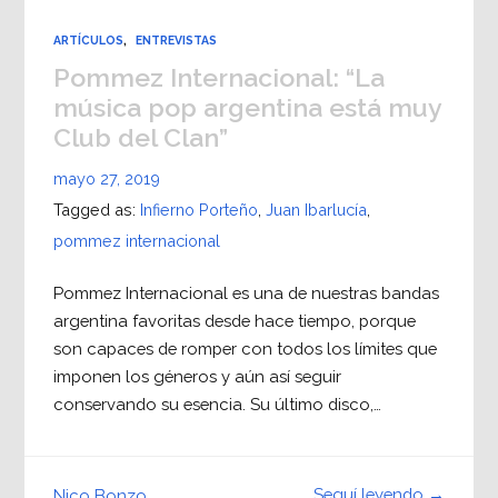
ARTÍCULOS
,
ENTREVISTAS
Pommez Internacional: “La
música pop argentina está muy
Club del Clan”
mayo 27, 2019
Tagged as:
Infierno Porteño
,
Juan Ibarlucía
,
pommez internacional
Pommez Internacional es una de nuestras bandas
argentina favoritas desde hace tiempo, porque
son capaces de romper con todos los límites que
imponen los géneros y aún así seguir
conservando su esencia. Su último disco,…
Seguí leyendo →
Nico Bonzo