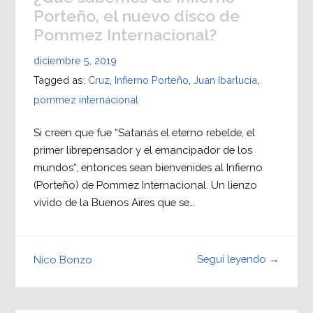
Porteño, el nuevo disco de
Pommez Internacional?
diciembre 5, 2019
Tagged as:
Cruz
,
Infierno Porteño
,
Juan Ibarlucía
,
pommez internacional
Si creen que fue “Satanás el eterno rebelde, el
primer librepensador y el emancipador de los
mundos“, entonces sean bienvenides al Infierno
(Porteño) de Pommez Internacional. Un lienzo
vívido de la Buenos Aires que se…
Seguí leyendo →
Nico Bonzo