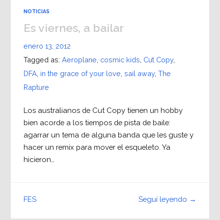
NOTICIAS
Es viernes, a bailar
enero 13, 2012
Tagged as:
Aeroplane
,
cosmic kids
,
Cut Copy
,
DFA
,
in the grace of your love
,
sail away
,
The
Rapture
Los australianos de Cut Copy tienen un hobby
bien acorde a los tiempos de pista de baile:
agarrar un tema de alguna banda que les guste y
hacer un remix para mover el esqueleto. Ya
hicieron…
Seguí leyendo →
FES