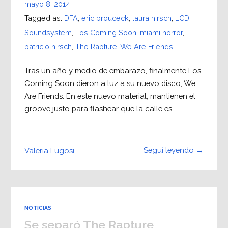
mayo 8, 2014
Tagged as:
DFA
,
eric brouceck
,
laura hirsch
,
LCD
Soundsystem
,
Los Coming Soon
,
miami horror
,
patricio hirsch
,
The Rapture
,
We Are Friends
Tras un año y medio de embarazo, finalmente Los
Coming Soon dieron a luz a su nuevo disco, We
Are Friends. En este nuevo material, mantienen el
groove justo para flashear que la calle es…
Seguí leyendo →
Valeria Lugosi
NOTICIAS
Se separó The Rapture