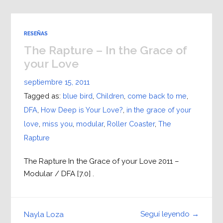
RESEÑAS
The Rapture – In the Grace of
your Love
septiembre 15, 2011
Tagged as:
blue bird
,
Children
,
come back to me
,
DFA
,
How Deep is Your Love?
,
in the grace of your
love
,
miss you
,
modular
,
Roller Coaster
,
The
Rapture
The Rapture In the Grace of your Love 2011 –
Modular / DFA [7.0] .
Seguí leyendo →
Nayla Loza