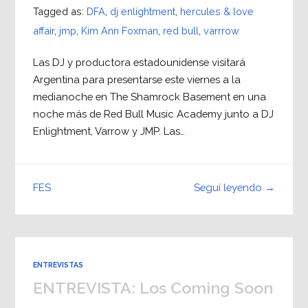
Tagged as:
DFA
,
dj enlightment
,
hercules & love
affair
,
jmp
,
Kim Ann Foxman
,
red bull
,
varrrow
Las DJ y productora estadounidense visitará
Argentina para presentarse este viernes a la
medianoche en The Shamrock Basement en una
noche más de Red Bull Music Academy junto a DJ
Enlightment, Varrow y JMP. Las…
Seguí leyendo →
FES
ENTREVISTAS
ENTREVISTA: Los Coming Soon