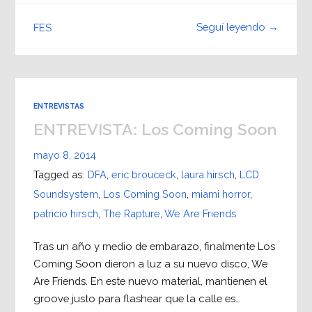
Seguí leyendo →
FES
ENTREVISTAS
ENTREVISTA: Los Coming Soon
mayo 8, 2014
Tagged as:
DFA
,
eric brouceck
,
laura hirsch
,
LCD
Soundsystem
,
Los Coming Soon
,
miami horror
,
patricio hirsch
,
The Rapture
,
We Are Friends
Tras un año y medio de embarazo, finalmente Los
Coming Soon dieron a luz a su nuevo disco, We
Are Friends. En este nuevo material, mantienen el
groove justo para flashear que la calle es…