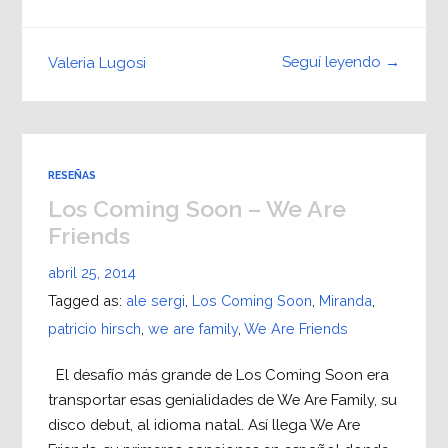
Seguí leyendo →
Valeria Lugosi
RESEÑAS
Los Coming Soon – We Are
Friends
abril 25, 2014
Tagged as:
ale sergi
,
Los Coming Soon
,
Miranda
,
patricio hirsch
,
we are family
,
We Are Friends
El desafío más grande de Los Coming Soon era
transportar esas genialidades de We Are Family, su
disco debut, al idioma natal. Así llega We Are