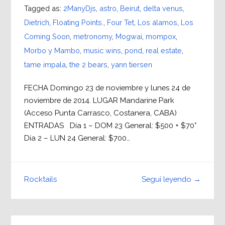
Tagged as:
2ManyDjs
,
astro
,
Beirut
,
delta venus
,
Dietrich
,
Floating Points.
,
Four Tet
,
Los álamos
,
Los
Coming Soon
,
metronomy
,
Mogwai
,
mompox
,
Morbo y Mambo
,
music wins
,
pond
,
real estate
,
tame impala
,
the 2 bears
,
yann tiersen
FECHA Domingo 23 de noviembre y lunes 24 de
noviembre de 2014. LUGAR Mandarine Park
(Acceso Punta Carrasco, Costanera, CABA)
ENTRADAS Día 1 – DOM 23 General: $500 + $70*
Día 2 – LUN 24 General: $700…
Seguí leyendo →
Rocktails