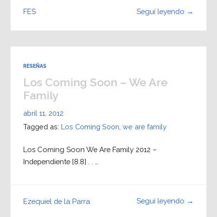
Seguí leyendo →
FES
RESEÑAS
Los Coming Soon – We Are
Family
abril 11, 2012
Tagged as:
Los Coming Soon
,
we are family
Los Coming Soon We Are Family 2012 –
Independiente [8.8] . . …
Seguí leyendo →
Ezequiel de la Parra