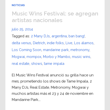
NOTICIAS
Music Wins Festival: se agregan
artistas nacionales
julio 25, 2014
Tagged as:
2 Many DJs
,
argentina
,
ban bang!
,
delta venus
,
Dietrich
,
indie folks
,
Live
,
Los álamos
,
Los Coming Soon
,
mandarine park
,
metronomy
,
Mogwai
,
mompox
,
Morbo y Mambo
,
music wins
,
real estate
,
shows
,
tame impala
El Music Wins Festival anunció su grilla hace un
mes, prometiendo los shows de Tame Impala, 2
Many DJs, Real Estate, Metronomy, Mogwai y
muchos artistas más el 23 y 24 de noviembre en
Mandarine Park….