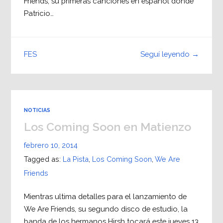
Friends, su primeras canciones en español donde
Patricio…
Seguí leyendo →
FES
NOTICIAS
Los Coming Soon en Matienzo
febrero 10, 2014
Tagged as:
La Pista
,
Los Coming Soon
,
We Are
Friends
Mientras ultima detalles para el lanzamiento de
We Are Friends, su segundo disco de estudio, la
banda de los hermanos Hirsh tocará este jueves 13