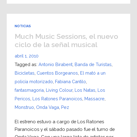
NOTICIAS
Much Music Sessions, el nuevo
ciclo de la señal musical
abril 1, 2010
Tagged as:
Antonio Birabent
,
Banda de Turistas
,
Bicicletas
,
Cuentos Borgeanos
,
El mató a un
policía motorizado
,
Fabiana Cantilo
,
fantasmagoria
,
Living Colour
,
Los Natas
,
Los
Pericos
,
Los Ratones Paranoicos
,
Massacre
,
Monstruo
,
Onda Vaga
,
Pez
El estreno estuvo a cargo de Los Ratones
Paranoicos y el sábado pasado fue el turno de
Onda Vaga. Con una larga lista de artistas por