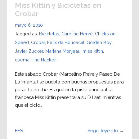
Miss Kittin y Bicicletas en
Crobar
mayo 6, 2010
Tagged as:
Bicicletas
,
Caroline Hervé
,
Chicks on
Speed
,
Crobar
,
Felix da Housecat
,
Golden Boy
,
Javier Zucker
,
Mariana Monjeau
,
miss kittin
,
quema
,
The Hacker
Este sábado Crobar (Marcelino Freire y Paseo De
La Infanta) se puebla con buenas propuestas para
pasar la noche. Es que en la pista principal la
francesa Miss Kittin presentará su DJ set, mientras
que el ciclo…
Seguí leyendo →
FES