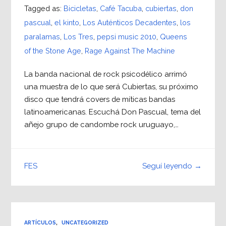
Tagged as:
Bicicletas
,
Café Tacuba
,
cubiertas
,
don
pascual
,
el kinto
,
Los Auténticos Decadentes
,
los
paralamas
,
Los Tres
,
pepsi music 2010
,
Queens
of the Stone Age
,
Rage Against The Machine
La banda nacional de rock psicodélico arrimó
una muestra de lo que será Cubiertas, su próximo
disco que tendrá covers de míticas bandas
latinoamericanas. Escuchá Don Pascual, tema del
añejo grupo de candombe rock uruguayo,…
Seguí leyendo →
FES
ARTÍCULOS
,
UNCATEGORIZED