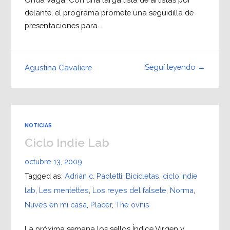
delante, el programa promete una seguidilla de
presentaciones para…
Seguí leyendo →
Agustina Cavaliere
NOTICIAS
Ciclo Indie Lab
octubre 13, 2009
Tagged as:
Adrián c. Paoletti
,
Bicicletas
,
ciclo indie
lab
,
Les mentettes
,
Los reyes del falsete
,
Norma
,
Nuves en mi casa
,
Placer
,
The ovnis
La próxima semana los sellos Índice Virgen y