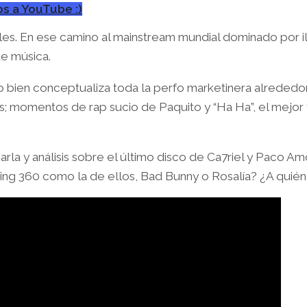
s a YouTube :)
es. En ese camino al mainstream mundial dominado por il
ue música.
bien conceptualiza toda la perfo marketinera alrededor d
 momentos de rap sucio de Paquito y “Ha Ha”, el mejor 
rla y análisis sobre el último disco de Ca7riel y Paco Am
g 360 como la de ellos, Bad Bunny o Rosalía? ¿A quién c