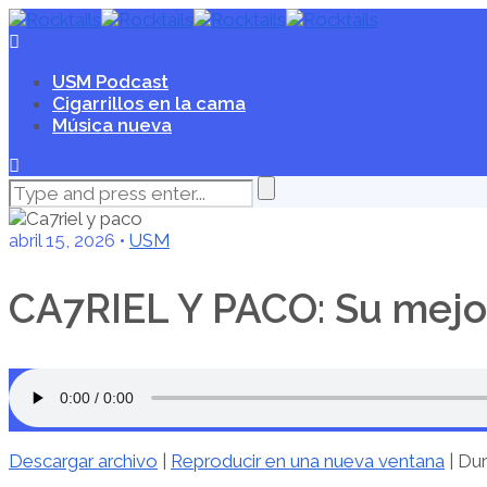
USM Podcast
Cigarrillos en la cama
Música nueva
abril 15, 2026 •
USM
CA7RIEL Y PACO: Su mejo
Descargar archivo
|
Reproducir en una nueva ventana
|
Dur