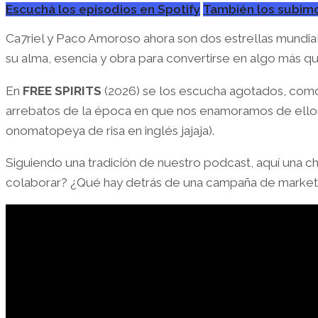
Escuchá los episodios en Spotify
También los subimo
Ca7riel y Paco Amoroso ahora son dos estrellas mundial
su alma, esencia y obra para convertirse en algo más q
En
FREE SPIRITS
(2026) se los escucha agotados, como 
arrebatos de la época en que nos enamoramos de ellos;
onomatopeya de risa en inglés jajaja).
Siguiendo una tradición de nuestro podcast, aquí una cha
colaborar? ¿Qué hay detrás de una campaña de marketin