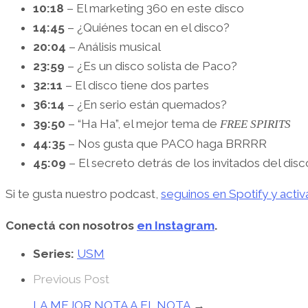
10:18
– El marketing 360 en este disco
14:45
– ¿Quiénes tocan en el disco?
20:04
– Análisis musical
23:59
– ¿Es un disco solista de Paco?
32:11
– El disco tiene dos partes
36:14
– ¿En serio están quemados?
39:50
– “Ha Ha”, el mejor tema de
FREE SPIRITS
44:35
– Nos gusta que PACO haga BRRRR
45:09
– El secreto detrás de los invitados del disc
Si te gusta nuestro podcast,
seguinos en Spotify y acti
Conectá con nosotros
en Instagram
.
Series:
USM
Previous Post
LA MEJOR NOTA A EL NOTA
→