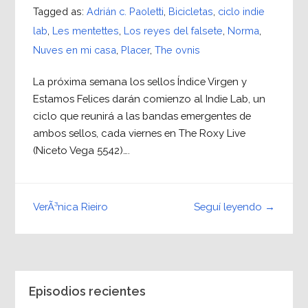
Tagged as:
Adrián c. Paoletti
,
Bicicletas
,
ciclo indie
lab
,
Les mentettes
,
Los reyes del falsete
,
Norma
,
Nuves en mi casa
,
Placer
,
The ovnis
La próxima semana los sellos Índice Virgen y
Estamos Felices darán comienzo al Indie Lab, un
ciclo que reunirá a las bandas emergentes de
ambos sellos, cada viernes en The Roxy Live
(Niceto Vega 5542)….
Seguí leyendo →
VerÃ³nica Rieiro
Episodios recientes