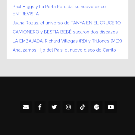
Paul Higgs y La Perla Perdida, su nuevo disco
ENTREVISTA
Juana Rozas: el universo de TANYA EN EL CRUCERO
CAMIONERO y BESTIA BEBÉ sacaron dos discazos
LA EMBAJADA: Richard Villegas (RD) y Trillones (MEX)
Analizamos Hijo del País, el nuevo disco de Carrito