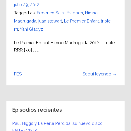
julio 29, 2012
Tagged as:
Federico Saint-Esteben
,
Himno
Madrugada
,
juan stewart
,
Le Premier Enfant
,
triple
rrr
,
Yani Gladyz
Le Premier Enfant Himno Madrugada 2012 – Triple
RRR [7.0] . . …
Seguí leyendo →
FES
Episodios recientes
Paul Higgs y La Perla Perdida, su nuevo disco
ENTREVISTA