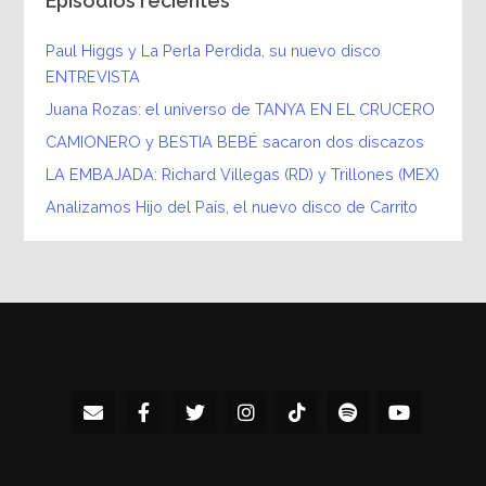
Episodios recientes
Paul Higgs y La Perla Perdida, su nuevo disco
ENTREVISTA
Juana Rozas: el universo de TANYA EN EL CRUCERO
CAMIONERO y BESTIA BEBÉ sacaron dos discazos
LA EMBAJADA: Richard Villegas (RD) y Trillones (MEX)
Analizamos Hijo del País, el nuevo disco de Carrito