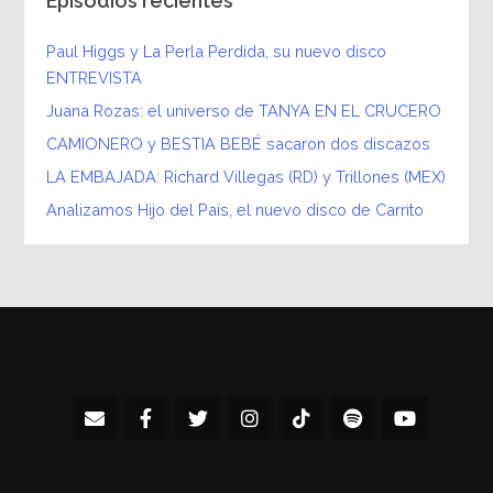
Episodios recientes
Paul Higgs y La Perla Perdida, su nuevo disco
ENTREVISTA
Juana Rozas: el universo de TANYA EN EL CRUCERO
CAMIONERO y BESTIA BEBÉ sacaron dos discazos
LA EMBAJADA: Richard Villegas (RD) y Trillones (MEX)
Analizamos Hijo del País, el nuevo disco de Carrito