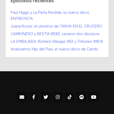
Episodios recientes
Paul Higgs y La Perla Perdida, su nuevo disco
ENTREVISTA
Juana Rozas: el universo de TANYA EN EL CRUCERO
CAMIONERO y BESTIA BEBÉ sacaron dos discazos
LA EMBAJADA: Richard Villegas (RD) y Trillones (MEX)
Analizamos Hijo del País, el nuevo disco de Carrito