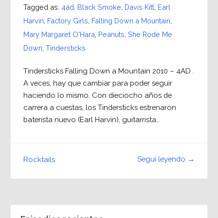
Tagged as:
4ad
,
Black Smoke
,
Davis Kitt
,
Earl
Harvin
,
Factory Girls
,
Falling Down a Mountain
,
Mary Margaret O'Hara
,
Peanuts
,
She Rode Me
Down
,
Tindersticks
Tindersticks Falling Down a Mountain 2010 – 4AD .
A veces, hay que cambiar para poder seguir
haciendo lo mismo. Con dieciocho años de
carrera a cuestas, los Tindersticks estrenaron
baterista nuevo (Earl Harvin), guitarrista…
Seguí leyendo →
Rocktails