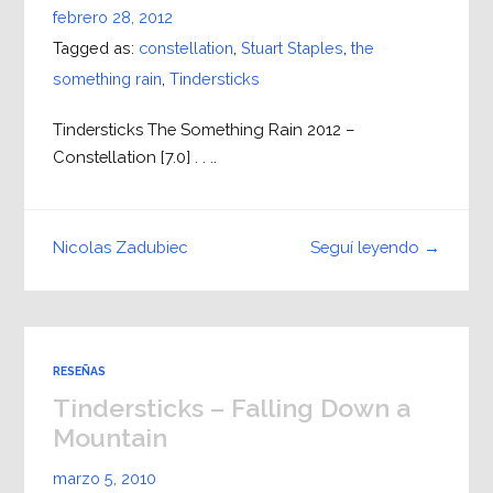
febrero 28, 2012
Tagged as:
constellation
,
Stuart Staples
,
the
something rain
,
Tindersticks
Tindersticks The Something Rain 2012 –
Constellation [7.0] . . ..
Seguí leyendo →
Nicolas Zadubiec
RESEÑAS
Tindersticks – Falling Down a
Mountain
marzo 5, 2010