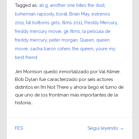
Tagged as:
ali g
,
another one bites the dust
,
bohemian rapsody
,
borat
,
Brian May
,
estrenos
2011
,
fat bottoms girls
,
films 2011
,
Freddy Mercury
,
freddy mercury movie
,
gk films
,
la película de
freddy mercury
,
peter morgan
,
Queen
,
queen
movie
,
sacha baron cohen
,
the queen
,
youre my
best friend
Jim Morrison quedó inmortalizado por Val Kilmer,
Bob Dylan fue caracterizado por seis actores
distintos en I’m Not There y ahora llegó el turno de
que uno de los frontman más importantes de la
historia…
Seguí leyendo →
FES