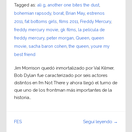
Tagged as:
ali g
,
another one bites the dust
,
bohemian rapsody
,
borat
,
Brian May
,
estrenos
2011
,
fat bottoms girls
,
films 2011
,
Freddy Mercury
,
freddy mercury movie
,
gk films
,
la película de
freddy mercury
,
peter morgan
,
Queen
,
queen
movie
,
sacha baron cohen
,
the queen
,
youre my
best friend
Jim Morrison quedó inmortalizado por Val Kilmer,
Bob Dylan fue caracterizado por seis actores
distintos en I’m Not There y ahora llegó el turno de
que uno de los frontman más importantes de la
historia…
Seguí leyendo →
FES