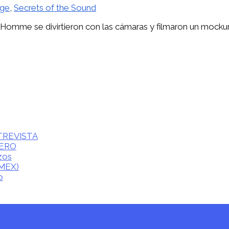
Age
,
Secrets of the Sound
Josh Homme se divirtieron con las cámaras y filmaron un mo
ENTREVISTA
CERO
zos
(MEX)
o