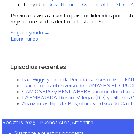
Tagged as:
Josh Homme
,
Queens of the Stone 
Previo a su visita a nuestro país, los liderados por 
registraron sus días dentro del estudio. Se…
Seguí leyendo →
Laura Funes
Episodios recientes
Paul Higgs y La Perla Perdida, su nuevo disco 
Juana Rozas: el universo de TANYA EN EL CRU
CAMIONERO y BESTIA BEBÉ sacaron dos disca
LA EMBAJADA: Richard Villegas (RD) y Trillones 
Analizamos Hijo del País, el nuevo disco de Carrit
Rocktails 2025 - Buenos Aires, Argentina
Suscribite a nuestros podcasts