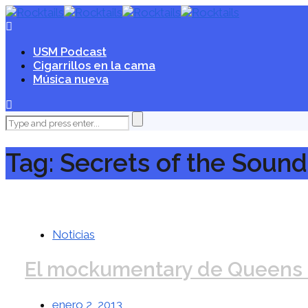
USM Podcast
Cigarrillos en la cama
Música nueva
Tag: Secrets of the Sound
Noticias
El mockumentary de Queens 
enero 2, 2013