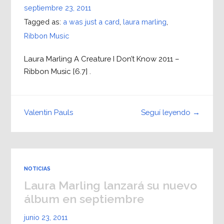
septiembre 23, 2011
Tagged as:
a was just a card
,
laura marling
,
Ribbon Music
Laura Marling A Creature I Don’t Know 2011 –
Ribbon Music [6.7] .
Seguí leyendo →
Valentin Pauls
NOTICIAS
Laura Marling lanzará su nuevo
álbum en septiembre
junio 23, 2011