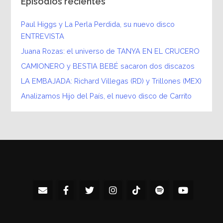
Episodios recientes
Paul Higgs y La Perla Perdida, su nuevo disco
ENTREVISTA
Juana Rozas: el universo de TANYA EN EL CRUCERO
CAMIONERO y BESTIA BEBÉ sacaron dos discazos
LA EMBAJADA: Richard Villegas (RD) y Trillones (MEX)
Analizamos Hijo del País, el nuevo disco de Carrito