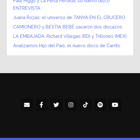
Paul Higgs y La Perla Perdida, su nuevo disco
ENTREVISTA
Juana Rozas: el universo de TANYA EN EL CRUCERO
CAMIONERO y BESTIA BEBÉ sacaron dos discazos
LA EMBAJADA: Richard Villegas (RD) y Trillones (MEX)
Analizamos Hijo del País, el nuevo disco de Carrito