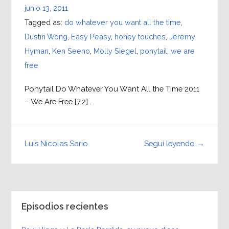
junio 13, 2011
Tagged as:
do whatever you want all the time
,
Dustin Wong
,
Easy Peasy
,
honey touches
,
Jeremy
Hyman
,
Ken Seeno
,
Molly Siegel
,
ponytail
,
we are
free
Ponytail Do Whatever You Want All the Time 2011
– We Are Free [7.2] .
Seguí leyendo →
Luis Nicolas Sario
Episodios recientes