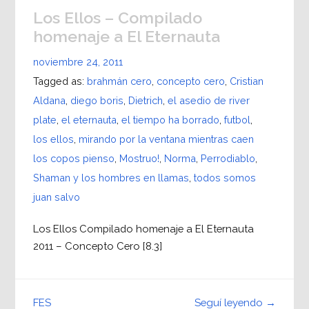
Los Ellos – Compilado
homenaje a El Eternauta
noviembre 24, 2011
Tagged as:
brahmán cero
,
concepto cero
,
Cristian
Aldana
,
diego boris
,
Dietrich
,
el asedio de river
plate
,
el eternauta
,
el tiempo ha borrado
,
futbol
,
los ellos
,
mirando por la ventana mientras caen
los copos pienso
,
Mostruo!
,
Norma
,
Perrodiablo
,
Shaman y los hombres en llamas
,
todos somos
juan salvo
Los Ellos Compilado homenaje a El Eternauta
2011 – Concepto Cero [8.3]
Seguí leyendo →
FES