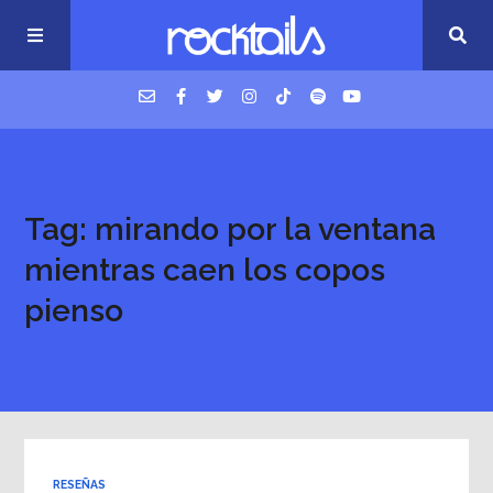
USM Podcast
Tag: mirando por la ventana
Cigarrillos en la cama
mientras caen los copos
Música nueva
pienso
RESEÑAS