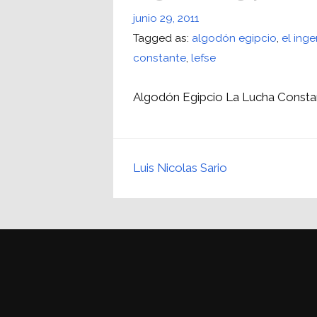
junio 29, 2011
Tagged as:
algodón egipcio
,
el ing
constante
,
lefse
Algodón Egipcio La Lucha Constant
Luis Nicolas Sario