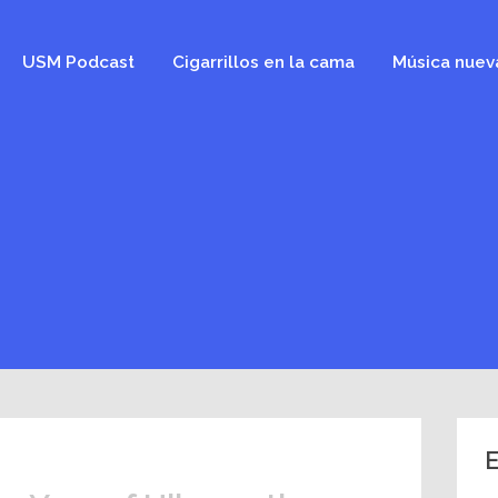
USM Podcast
Cigarrillos en la cama
Música nuev
E