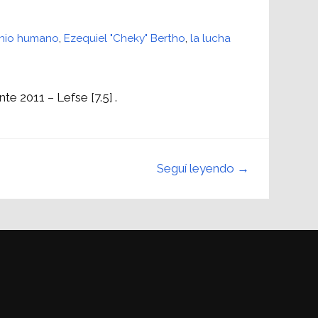
enio humano
,
Ezequiel "Cheky" Bertho
,
la lucha
e 2011 – Lefse [7.5] .
Seguí leyendo →