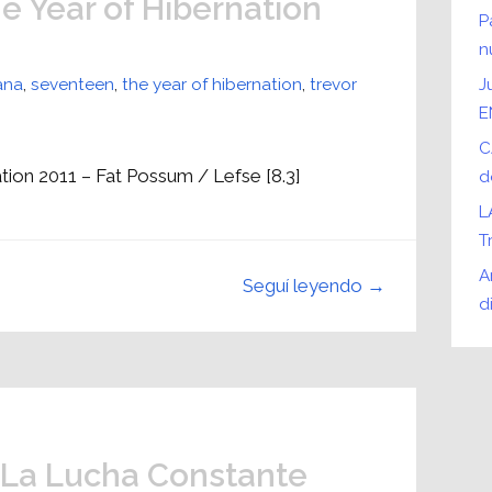
e Year of Hibernation
P
n
ana
,
seventeen
,
the year of hibernation
,
trevor
J
E
C
ion 2011 – Fat Possum / Lefse [8.3]
d
L
T
A
Seguí leyendo →
d
 La Lucha Constante