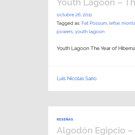
Youth Lagoon – Th
octubre 26, 2011
Tagged as:
Fat Possum
,
lefse
,
mont
powers
,
youth lagoon
Youth Lagoon The Year of Hibernat
Luis Nicolas Sario
RESEÑAS
Algodón Egipcio –