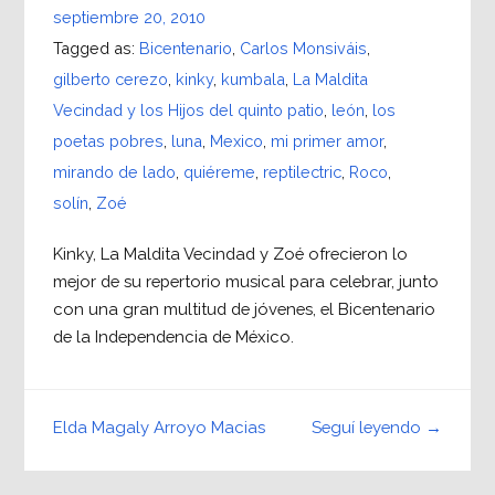
septiembre 20, 2010
Tagged as:
Bicentenario
,
Carlos Monsiváis
,
gilberto cerezo
,
kinky
,
kumbala
,
La Maldita
Vecindad y los Hijos del quinto patio
,
león
,
los
poetas pobres
,
luna
,
Mexico
,
mi primer amor
,
mirando de lado
,
quiéreme
,
reptilectric
,
Roco
,
solín
,
Zoé
Kinky, La Maldita Vecindad y Zoé ofrecieron lo
mejor de su repertorio musical para celebrar, junto
con una gran multitud de jóvenes, el Bicentenario
de la Independencia de México.
Seguí leyendo →
Elda Magaly Arroyo Macias