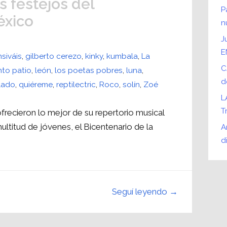
os festejos del
P
éxico
n
J
E
siváis
,
gilberto cerezo
,
kinky
,
kumbala
,
La
C
nto patio
,
león
,
los poetas pobres
,
luna
,
d
lado
,
quiéreme
,
reptilectric
,
Roco
,
solín
,
Zoé
L
T
frecieron lo mejor de su repertorio musical
ultitud de jóvenes, el Bicentenario de la
A
d
Seguí leyendo →