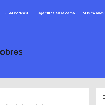
USM Podcast
Cigarrillos en la cama
Música nuev
pobres
E