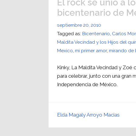
El rock se unió a l
bicentenario de M
septiembre 20, 2010
Tagged as:
Bicentenario
,
Carlos Mon
Maldita Vecindad y los Hijos del qui
Mexico
,
mi primer amor
,
mirando de 
Kinky, La Maldita Vecindad y Zoé o
para celebrar, junto con una gran m
Independencia de México.
Elda Magaly Arroyo Macias