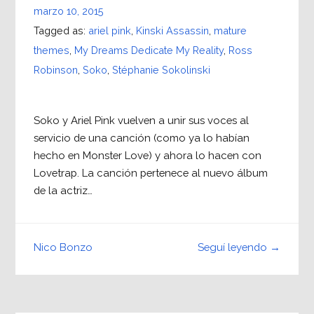
marzo 10, 2015
Tagged as:
ariel pink
,
Kinski Assassin
,
mature
themes
,
My Dreams Dedicate My Reality
,
Ross
Robinson
,
Soko
,
Stéphanie Sokolinski
Soko y Ariel Pink vuelven a unir sus voces al
servicio de una canción (como ya lo habían
hecho en Monster Love) y ahora lo hacen con
Lovetrap. La canción pertenece al nuevo álbum
de la actriz…
Seguí leyendo →
Nico Bonzo